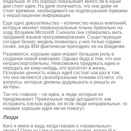
подальше. И это хорошо показывает, много ли в наши
дни стоят идеи. На деле получается, что они даже не
стоят времени, необходимого на подписывание бумажки
о неразглашении информации.
Еще одно доказательство – количество новых компаний,
которые меняют первоначальные планы буквально на
ходу. Возьмем Microsoft. Сначала они собирались жить
продажей языков программирования. Существующая
сегодня бизнес модель появилась у них пятью годами
позже, когда IBM фактически преподнес ее на блюдечке.
Разумеется, хорошие идеи играют большую роль в
создании новой компании. Однако беда в том, что они
нетранспортабельны. Невозможно придумать идею и
передать ее кому-нибудь, кто воплотит в жизнь.
Основная ценность новых идей состоит как раз в том,
что они являются своеобразными точками отсчета: это
вопросы, которые должны додумывать и решать их
авторы.
Так что главное – не идеи, а люди, которые их
придумывают. Правильные люди догадаются, как
исправить плохую идею, но если люди неправильные, то
никакие хорошие идеи им не помогут.
Люди
Кого я имею в виду, когда говорю о «правильных»
людях? Один из самых полезных уроков, который я