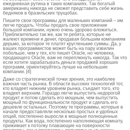
ежедневная рутина в таких компаниях. Так богатый
американец никогда не сможет представить себе жизнь
бедняков в бразильских трущобах.
Пишите свои программы для маленьких компаний – им
легче продать. Чтобы продать свое приложение
большой компании, нужно очень здорово вложиться.
Приблизительно так же, как те ребята, которые не
жалеют времени и денег, продавая большим компаниям
дерьмо, за которое те платят кругленькие суммы. Да, у
ваших программистов может быть на пару извилин
побольше, чем у тех, кто пишет Oracle, но человека,
продающего Oracle, вам не переплюнуть никогда. Так что
если хотите зарабатывать деньги продажей хороших
программ, ориентируйтесь лучше на небольшие
компании. [4]
Даже со стратегической точки зрения, это наиболее
важная часть рынка. В области высоких технологий тот,
кто владеет нижним уровнем рынка, съедает того, кто
владеет верхним. Гораздо легче выпустить недорогой
продукт и потом сделать его мощным, чем выпустить
мощный по функциональности продукт и сделать его
дешевле остальных. Поэтому те программы, которые в
начале предоставляли несколько простых и удобных
опций, постепенно выросли в мощные полноценные
продукты. Как вода, постепенно наполняющая комнату,
прижимает к потолку плавающие на поверхности