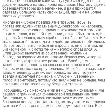
чем найти начальный капитал. Тут уже счет идет не на
десятки тысяч, а на миллионы долларов. Поэтому сделка
совершается гораздо медленнее, и вам приходится
отдавать большую часть своих акций, причем на более
жестких условиях.
Иногда венчурное предприятие требует, чтобы вы
поставили административным директором их человека.
Как правило, основная причина заключается в том, что
по их мнению, в вашей компании должен быть хоть один
взрослый человек, имеющий опыт в области бизнеса. Не
знаю, может быть иногда это действительно необходимо.
Но вот Билл Гейтс не был ни взрослым, ни опытным, ни
бизнесменом, и смотрите-ка – неплохо справился. А
Стив Джобс вылетел из собственной компании
благодаря взрослому и опытному бизнесмену, который
вскорости ухитрился все развалить. Вообще, мне
кажется, что ценность «взрослых и опытных в области
бизнеса» несколько преувеличена. Мы обычно называли
таких «телеведущими», во-первых, потому что у них
всегда аккуратная прическа и глубокий, уверенный
голос, а во-вторых, потому что знали они не больше, чем
показывают по телевизору бегущей строкой.
Пообщавшись с несколькими венчурными фирмами, мы
решили ограничиться финансовой помощью «ангела».
Во-первых, мы боялись связываться с известными
брэндами венчурного капитала, потому что те наверняка
захотели бы навязать нам своего администратора. Все