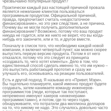
чрезвычайно популярный продукт?
Практически каждый раз настоящей причиной провала
является нежелание клиентов пользоваться
программным продуктом. Официальной причиной,
правда, предпочитают считать «недостаточное
финансирование», но это уже следствие, а не причина.
Почему вы не могли получить дополнительное
финансирование? Возможно, потому что ваш продукт
никуда не годится, или же никто не верит, что вы когда-
нибудь его закончите, или и то, и другое вместе.
Поначалу в список того, что необходимо каждой новой
компании, я включил четвертый пункт: как можно скорее
выпустить первую версию продукта. Потом я от него
отказался, потому что это следует из принципа
«создавать то, чего хотят клиенты». Дело в том, что
единственный способ сделать именно то, что им нужно –
это выпустить работающий прототип и сразу же
улучшать его, основываясь на реакции пользователей.
Есть и другой подход. Я называю его «Привет, Мэри».
Вы тщательно планируете, какой именно продукт будете
создавать, затем нанимаете команду инженеров-
программистов (люди, которые так поступают,
непременно именуют хакеров «инженерами-
программистами»), и потом, где-то через годик,
обнаруживаете, что потратили два миллиона долларов
на то, что никому не надо. Это случалось довольно часто