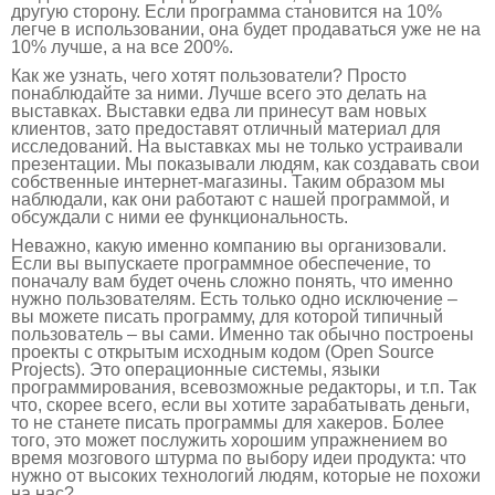
другую сторону. Если программа становится на 10%
легче в использовании, она будет продаваться уже не на
10% лучше, а на все 200%.
Как же узнать, чего хотят пользователи? Просто
понаблюдайте за ними. Лучше всего это делать на
выставках. Выставки едва ли принесут вам новых
клиентов, зато предоставят отличный материал для
исследований. На выставках мы не только устраивали
презентации. Мы показывали людям, как создавать свои
собственные интернет-магазины. Таким образом мы
наблюдали, как они работают с нашей программой, и
обсуждали с ними ее функциональность.
Неважно, какую именно компанию вы организовали.
Если вы выпускаете программное обеспечение, то
поначалу вам будет очень сложно понять, что именно
нужно пользователям. Есть только одно исключение –
вы можете писать программу, для которой типичный
пользователь – вы сами. Именно так обычно построены
проекты с открытым исходным кодом (Open Source
Projects). Это операционные системы, языки
программирования, всевозможные редакторы, и т.п. Так
что, скорее всего, если вы хотите зарабатывать деньги,
то не станете писать программы для хакеров. Более
того, это может послужить хорошим упражнением во
время мозгового штурма по выбору идеи продукта: что
нужно от высоких технологий людям, которые не похожи
на нас?