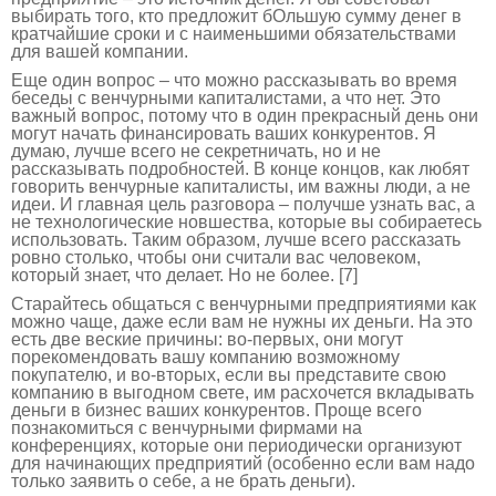
выбирать того, кто предложит бОльшую сумму денег в
кратчайшие сроки и с наименьшими обязательствами
для вашей компании.
Еще один вопрос – что можно рассказывать во время
беседы с венчурными капиталистами, а что нет. Это
важный вопрос, потому что в один прекрасный день они
могут начать финансировать ваших конкурентов. Я
думаю, лучше всего не секретничать, но и не
рассказывать подробностей. В конце концов, как любят
говорить венчурные капиталисты, им важны люди, а не
идеи. И главная цель разговора – получше узнать вас, а
не технологические новшества, которые вы собираетесь
использовать. Таким образом, лучше всего рассказать
ровно столько, чтобы они считали вас человеком,
который знает, что делает. Но не более. [7]
Старайтесь общаться с венчурными предприятиями как
можно чаще, даже если вам не нужны их деньги. На это
есть две веские причины: во-первых, они могут
порекомендовать вашу компанию возможному
покупателю, и во-вторых, если вы представите свою
компанию в выгодном свете, им расхочется вкладывать
деньги в бизнес ваших конкурентов. Проще всего
познакомиться с венчурными фирмами на
конференциях, которые они периодически организуют
для начинающих предприятий (особенно если вам надо
только заявить о себе, а не брать деньги).