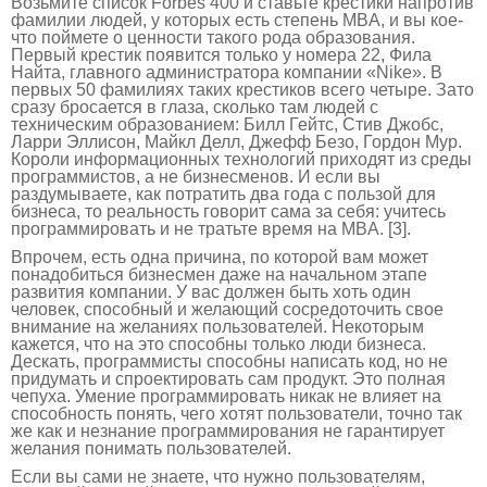
Возьмите список Forbes 400 и ставьте крестики напротив
фамилии людей, у которых есть степень MBA, и вы кое-
что поймете о ценности такого рода образования.
Первый крестик появится только у номера 22, Фила
Найта, главного администратора компании «Nike». В
первых 50 фамилиях таких крестиков всего четыре. Зато
сразу бросается в глаза, сколько там людей с
техническим образованием: Билл Гейтс, Стив Джобс,
Ларри Эллисон, Майкл Делл, Джефф Безо, Гордон Мур.
Короли информационных технологий приходят из среды
программистов, а не бизнесменов. И если вы
раздумываете, как потратить два года с пользой для
бизнеса, то реальность говорит сама за себя: учитесь
программировать и не тратьте время на MBA. [3].
Впрочем, есть одна причина, по которой вам может
понадобиться бизнесмен даже на начальном этапе
развития компании. У вас должен быть хоть один
человек, способный и желающий сосредоточить свое
внимание на желаниях пользователей. Некоторым
кажется, что на это способны только люди бизнеса.
Дескать, программисты способны написать код, но не
придумать и спроектировать сам продукт. Это полная
чепуха. Умение программировать никак не влияет на
способность понять, чего хотят пользователи, точно так
же как и незнание программирования не гарантирует
желания понимать пользователей.
Если вы сами не знаете, что нужно пользователям,