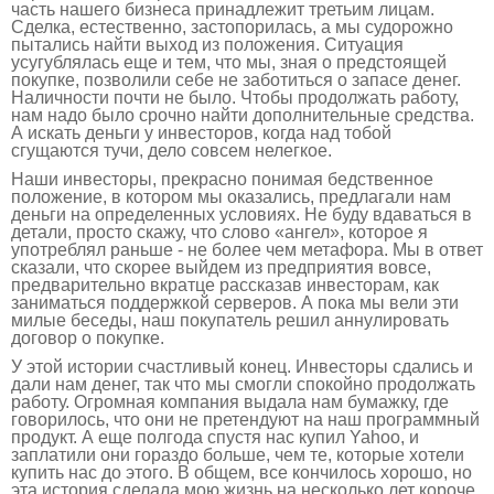
часть нашего бизнеса принадлежит третьим лицам.
Сделка, естественно, застопорилась, а мы судорожно
пытались найти выход из положения. Ситуация
усугублялась еще и тем, что мы, зная о предстоящей
покупке, позволили себе не заботиться о запасе денег.
Наличности почти не было. Чтобы продолжать работу,
нам надо было срочно найти дополнительные средства.
А искать деньги у инвесторов, когда над тобой
сгущаются тучи, дело совсем нелегкое.
Наши инвесторы, прекрасно понимая бедственное
положение, в котором мы оказались, предлагали нам
деньги на определенных условиях. Не буду вдаваться в
детали, просто скажу, что слово «ангел», которое я
употреблял раньше - не более чем метафора. Мы в ответ
сказали, что скорее выйдем из предприятия вовсе,
предварительно вкратце рассказав инвесторам, как
заниматься поддержкой серверов. А пока мы вели эти
милые беседы, наш покупатель решил аннулировать
договор о покупке.
У этой истории счастливый конец. Инвесторы сдались и
дали нам денег, так что мы смогли спокойно продолжать
работу. Огромная компания выдала нам бумажку, где
говорилось, что они не претендуют на наш программный
продукт. А еще полгода спустя нас купил Yahoo, и
заплатили они гораздо больше, чем те, которые хотели
купить нас до этого. В общем, все кончилось хорошо, но
эта история сделала мою жизнь на несколько лет короче.