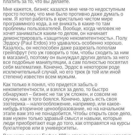
платить за то, что вы делаете.
Мне кажется, бизнес казался мне чем-то недоступным
просто потому, что мне было противно даже думать о
нем. Я хотел работать в кристально чистом мире
программного кода, а не вникать в какие-то там
проблемы пользователей. Вообще, когда человек не
хочет заниматься каким-то делом, он начинает
демонстрировать «защитную некомпетентность». Полу
Эрдосу (Paul Erdos) это удавалось особенно хорошо.
Казалось, он неспособен даже разрезать пополам
грейпфрут (что уж говорить о том, чтобы сходить за ним
в магазин!), поэтому он вынуждал других делать за него
все подобные манипуляции, а сам полностью посвятил
себя математике. Конечно, Эрдос в некотором роде
исключительный случай, но его трюк (в той или иной
степени) известен всем мужьям.
Как только я понял, что придется забыть о
некомпетентности, и взялся за дело, то быстро
обнаружил – бизнес не так уж сложен, и совсем не
скучен, как я того боялся. Конечно, здесь есть своя
эзотерика – налогообложение, например, или какое-
нибудь вторичное ценообразование, но на начальном
этапе вам это не понадобится. Чтобы открыть свое дело,
вам нужен только здравый смысл и навыки, которые
люди приобретают еще до того, как отправятся на курсы
бухгалтеров или в университеты.