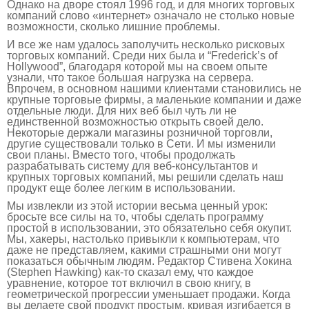
Однако на дворе стоял 1996 год, и для многих торговых
компаний слово «интернет» означало не столько новые
возможности, сколько лишние проблемы.
И все же нам удалось заполучить несколько рисковых
торговых компаний. Среди них была и “Frederick’s of
Hollywood”, благодаря которой мы на своем опыте
узнали, что такое большая нагрузка на сервера.
Впрочем, в основном нашими клиентами становились не
крупные торговые фирмы, а маленькие компании и даже
отдельные люди. Для них веб был чуть ли не
единственной возможностью открыть своей дело.
Некоторые держали магазины розничной торговли,
другие существовали только в Сети. И мы изменили
свои планы. Вместо того, чтобы продолжать
разрабатывать систему для веб-консультантов и
крупных торговых компаний, мы решили сделать наш
продукт еще более легким в использовании.
Мы извлекли из этой истории весьма ценный урок:
бросьте все силы на то, чтобы сделать программу
простой в использовании, это обязательно себя окупит.
Мы, хакеры, настолько привыкли к компьютерам, что
даже не представляем, какими страшными они могут
показаться обычным людям. Редактор Стивена Хокина
(Stephen Hawking) как-то сказал ему, что каждое
уравнение, которое тот включил в свою книгу, в
геометрической прогрессии уменьшает продажи. Когда
вы делаете свой продукт простым, кривая изгибается в