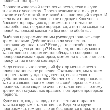
подписать контракт.
Провести «зверский тест» легче всего, если вы уже
знакомы с человеком. Просто вспомните его лицо и
скажите себе «такой-то и такой-то – настоящий зверь». И
если вам станет смешно, он не подходит. Конечно, в
больших корпорациях одержимость не только не
востребована, но даже порицается, а вот при создании
новой маленькой компании без нее не обойтись.
Выбирая программистов мы руководствовались еще
тремя тестами. Действительно ли человек по-
настоящему талантлив? Если да, то способен ли он
доводить дело до конца? И наконец, поскольку много
талантливых программистов обладают совершенно
непереносимым характером, можем ли мы стерпеть его
присутствие в своей команде?
Надо сказать, что последний фактор меньше всего
влияет на конечное решение. Оказывается, мы можем
стерпеть какие угодно чудачества, если человек
действительно талантлив. Вот чего мы не переносили,
так это завышенного мнения о своей персоне. Но как
правило, такие люди не очень-то талантливы, поэтому
третий тест служил, как правило, повторной проверкой
первого.
Хуже всего, когда кандидат изо всех сил старается
казаться крутым и талантливым. Ведь чем круче
программист, тем меньше он беспокоится о том, что о