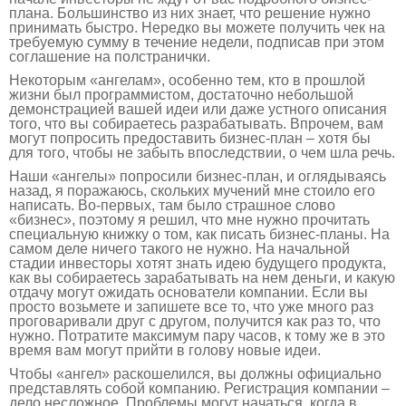
плана. Большинство из них знает, что решение нужно
принимать быстро. Нередко вы можете получить чек на
требуемую сумму в течение недели, подписав при этом
соглашение на полстранички.
Некоторым «ангелам», особенно тем, кто в прошлой
жизни был программистом, достаточно небольшой
демонстрацией вашей идеи или даже устного описания
того, что вы собираетесь разрабатывать. Впрочем, вам
могут попросить предоставить бизнес-план – хотя бы
для того, чтобы не забыть впоследствии, о чем шла речь.
Наши «ангелы» попросили бизнес-план, и оглядываясь
назад, я поражаюсь, скольких мучений мне стоило его
написать. Во-первых, там было страшное слово
«бизнес», поэтому я решил, что мне нужно прочитать
специальную книжку о том, как писать бизнес-планы. На
самом деле ничего такого не нужно. На начальной
стадии инвесторы хотят знать идею будущего продукта,
как вы собираетесь зарабатывать на нем деньги, и какую
отдачу могут ожидать основатели компании. Если вы
просто возьмете и запишете все то, что уже много раз
проговаривали друг с другом, получится как раз то, что
нужно. Потратите максимум пару часов, к тому же в это
время вам могут прийти в голову новые идеи.
Чтобы «ангел» раскошелился, вы должны официально
представлять собой компанию. Регистрация компании –
дело несложное. Проблемы могут начаться, когда в