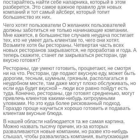
постарайтесь найти себе напарника, который в этом
разберется. Это самое важное правило для новых
компаний и тот самый айсберг, который топит
большинство их них.
Чего хотят пользователи О желаниях пользователей
должны заботиться не только начинающие компании.
Мне кажется, в большинстве случаев неудача постигает
тех, кто не умеет дать клиентам то, чего они хотят.
Возьмите хотя бы рестораны. Четвертая часть всех
новых ресторанов закрываются, не проработав и года. А
теперь скажите, станет ли закрываться ресторан, где
вкусно готовят?
Рестораны, где умеют готовить, процветают, не смотря
ни на что. Ресторан, где подают вкусную еду, может быть
дорогим, тесным, шумным, грязным, располагаться в
неудобном месте, там даже могут плохо обслуживать, но
если еда будет вкусной – люди все равно пойдут есть
туда. Конечно, рестораны, где готовят средненько, могут
привлечь клиентов какими-нибудь хитроумными
уловками. Но это куда более рискованный подход.
Гораздо проще научиться хорошо готовить и подавать
клиентам вкусные блюда.
В нашей области наблюдается та же самая картина.
Можно назвать тысячу причин, из-за которых
разваливаются новые компании, но разве кто-нибудь
слышал, чтобы развалилась компания, выпускающая