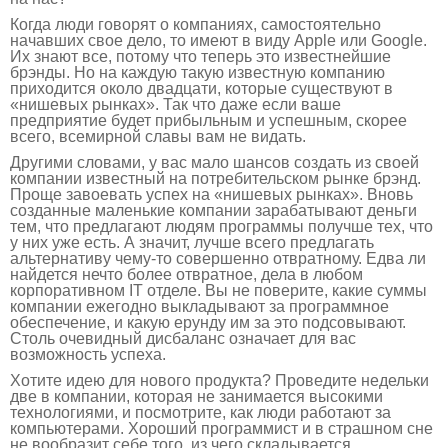
Когда люди говорят о компаниях, самостоятельно
начавших свое дело, то имеют в виду Apple или Google.
Их знают все, потому что теперь это известнейшие
брэнды. Но на каждую такую известную компанию
приходится около двадцати, которые существуют в
«нишевых рынках». Так что даже если ваше
предприятие будет прибыльным и успешным, скорее
всего, всемирной славы вам не видать.
Другими словами, у вас мало шансов создать из своей
компании известный на потребительском рынке брэнд.
Проще завоевать успех на «нишевых рынках». Вновь
созданные маленькие компании зарабатывают деньги
тем, что предлагают людям программы получше тех, что
у них уже есть. А значит, лучше всего предлагать
альтернативу чему-то совершенно отвратному. Едва ли
найдется нечто более отвратное, дела в любом
корпоративном IT отделе. Вы не поверите, какие суммы
компании ежегодно выкладывают за программное
обеспечение, и какую ерунду им за это подсовывают.
Столь очевидный дисбаланс означает для вас
возможность успеха.
Хотите идею для нового продукта? Проведите недельки
две в компании, которая не занимается высокими
технологиями, и посмотрите, как люди работают за
компьютерами. Хороший программист и в страшном сне
не вообразит себе того, из чего складывается