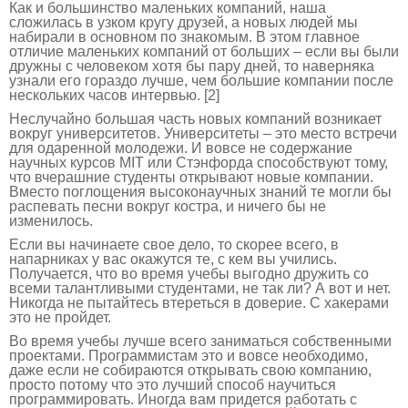
Как и большинство маленьких компаний, наша
сложилась в узком кругу друзей, а новых людей мы
набирали в основном по знакомым. В этом главное
отличие маленьких компаний от больших – если вы были
дружны с человеком хотя бы пару дней, то наверняка
узнали его гораздо лучше, чем большие компании после
нескольких часов интервью. [2]
Неслучайно большая часть новых компаний возникает
вокруг университетов. Университеты – это место встречи
для одаренной молодежи. И вовсе не содержание
научных курсов MIT или Стэнфорда способствуют тому,
что вчерашние студенты открывают новые компании.
Вместо поглощения высоконаучных знаний те могли бы
распевать песни вокруг костра, и ничего бы не
изменилось.
Если вы начинаете свое дело, то скорее всего, в
напарниках у вас окажутся те, с кем вы учились.
Получается, что во время учебы выгодно дружить со
всеми талантливыми студентами, не так ли? А вот и нет.
Никогда не пытайтесь втереться в доверие. С хакерами
это не пройдет.
Во время учебы лучше всего заниматься собственными
проектами. Программистам это и вовсе необходимо,
даже если не собираются открывать свою компанию,
просто потому что это лучший способ научиться
программировать. Иногда вам придется работать с