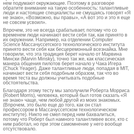
нем подумают окружающие. Поэтому в разговоре
обратите внимание на такую особенность: талантливые
люди и настоящие специалисты не смущаясь говорят «Я
не знаю», «Возможно, вы правы», «А вот это и это я еще
не совсем усвоил».
Впрочем, это не всегда срабатывает, потому что со
временем люди начинают вести себя так, как принято в
их окружении. Например, на отделении Computer
Science Массачуссетского технологического института
принято вести себя как бесцеремонный всезнайка. Мне
говорили, что эта традиция берет начало от Марвина
Мински (Marvin Minsky), точно так же, как классическая
манера общения пилотов берет начало у Чака Игера
(Chuck Yeager). Даже талантливые люди, попадая в MIT,
начинают вести себя подобным образом, так что во
время теста вы должны учитывать подобные
обстоятельства.
Благодаря этому тесту мы заполучили Роберта Морриса
(Robert Morris), человека, который был готов сказать «Я
не знаю» чаще, чем любой другой из моих знакомых.
(Впрочем, это было еще до того, как он стал
профессором в Массачуссетском технологическом
институте). Никто не смел перед ним бахвалиться,
потому что Роберт был намного талантливее всех, кто с
ним работал, но при этом самомнение у него вообще
отсутствовало.