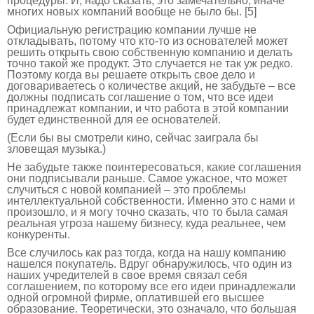
процедуры. И, надо сказать, это замечательно, иначе
многих новых компаний вообще не было бы. [5]
Официальную регистрацию компании лучше не
откладывать, потому что кто-то из основателей может
решить открыть свою собственную компанию и делать
точно такой же продукт. Это случается не так уж редко.
Поэтому когда вы решаете открыть свое дело и
договариваетесь о количестве акций, не забудьте – все
должны подписать соглашение о том, что все идеи
принадлежат компании, и что работа в этой компании
будет единственной для ее основателей.
(Если бы вы смотрели кино, сейчас заиграла бы
зловещая музыка.)
Не забудьте также поинтересоваться, какие соглашения
они подписывали раньше. Самое ужасное, что может
случиться с новой компанией – это проблемы
интеллектуальной собственности. Именно это с нами и
произошло, и я могу точно сказать, что то была самая
реальная угроза нашему бизнесу, куда реальнее, чем
конкуренты.
Все случилось как раз тогда, когда на нашу компанию
нашелся покупатель. Вдруг обнаружилось, что один из
наших учредителей в свое время связал себя
соглашением, по которому все его идеи принадлежали
одной огромной фирме, оплатившей его высшее
образование. Теоретически, это означало, что большая