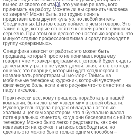
вынес из своего опыта
[3]
, это умение решать, кого
принимать на работу. Можете ли вы сравнить человека
со зверем? Может быть, это трудно понять
представителям других культур, но любой житель
Соединенных Штатов сразу поймет, о чем я говорю. Это
такие люди, которые относятся к своей работе слишком
серьезно. При этом они делают ее настолько хорошо, что
минуют стадию профессионализма и сразу переходят в
группу «одержимых».
Специфика зависит от работы: это может быть
продавец, который просто не понимает, когда ему
говорят «нет»; хакер-программист, который будет сидеть
до четырех утра, но не уйдет домой, зная, что в его коде
ошибка; это пиарщик, который будет хладнокровно
названивать репортерам «Нью-Йорк Таймс» на
мобильные телефоны; художник, который чувствует
физическую боль, если в его рисунке что-то сместили на
пару пикселов.
Практически все, кому пришлось поработать в нашей
компании, были лютыми «зверями» в своей области.
Руководитель отдела продаж обладала настолько
хватким и цепким характером, что я буквально жалел
потенциальных клиентов, когда они беседовали с ней по
телефону. Можно было легко представить, как они
извиваются на крючке, пытаясь освободиться, но
сделать это можно было только одним способом –