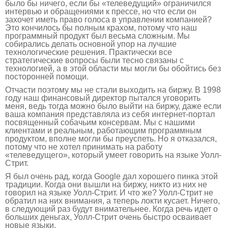
было бы ничего, если бы «телеведущий» ограничился
интервью и обращениями к прессе, но что если он
захочет иметь право голоса в управлении компанией?
Это кончилось бы полным крахом, потому что наш
программный продукт был весьма сложным. Мы
собирались делать основной упор на лучшие
технологические решения. Практически все
стратегические вопросы были тесно связаны с
технологией, а в этой области мы могли бы обойтись без
посторонней помощи.
Отчасти поэтому мы не стали выходить на биржу. В 1998
году наш финансовый директор пытался уговорить
меня, ведь тогда можно было выйти на биржу, даже если
ваша компания представляла из себя интернет-портал
посвященный собачьим консервам. Мы с нашими
клиентами и реальным, работающим программным
продуктом, вполне могли бы преуспеть. Но я отказался,
потому что не хотел принимать на работу
«телеведущего», который умеет говорить на языке Уолл-
Стрит.
Я был очень рад, когда Google дал хорошего пинка этой
традиции. Когда они вышли на биржу, никто из них не
говорил на языке Уолл-Стрит. И что же? Уолл-Стрит не
обратил на них внимания, а теперь локти кусает. Ничего,
в следующий раз будут внимательнее. Когда речь идет о
больших деньгах, Уолл-Стрит очень быстро осваивает
новые языки.