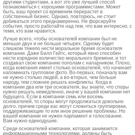
другими студентами, а вот это уже лучший способ
познакомиться с хорошими программистами. Может
быть, ваш проект со временем перерастет в
собственный бизнес. Однако, повторюсь, не стоит
добиваться этого преднамеренно. Не форсируйте
события, просто работайте над тем, что вам интересно, с
теми, кто вам нравится.
Лучше всего, чтобы основателей компании был не
меньше двух и не больше четырех. Одному будет
слишком тяжело нести моральное бремя основателя
компании. Даже Билл Гейтс, который явно способен
нести изрядное количество морального бремени, и тот
создавал свою компанию пополам с напарником. Плохо,
когда компания имеет столько основателей, что начинает
напоминать групповое фото. Во-первых, поначалу вам
не нужно столько людей, а во-вторых, чем больше
народу, тем сложнее решать конфликты. Когда в
компании два или три основателя, вы знаете, что споры
нужно решать немедленно, иначе у вашей компании нет
будущего. Если в компании семь или восемь
основателей, то споры могут продолжаться довольно
долго, причем среди вас могут сложиться группировки,
поддерживающие то или иное решение проблемы. Но
вашей компании не нужен парламент и голосование.
Вам нужно единодушие.
Среди основателей компании, которая занимается
информационными технологиями, должны быть