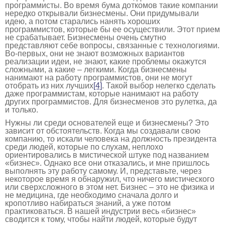
программисты. Во время бума доткомов такие компании
нередко открывали бизнесмены. Они придумывали
идею, а потом старались нанять хороших
программистов, которые бы ее осуществили. Этот прием
не срабатывает. Бизнесмены очень смутно
представляют себе вопросы, связанные с технологиями.
Во-первых, они не знают возможных вариантов
реализации идеи, не знают, какие проблемы окажутся
сложными, а какие – легкими. Когда бизнесмены
нанимают на работу программистов, они не могут
отобрать из них лучших
[4]
. Такой выбор нелегко сделать
даже программистам, которые нанимают на работу
других программистов. Для бизнесменов это рулетка, да
и только.
Нужны ли среди основателей еще и бизнесмены? Это
зависит от обстоятельств. Когда мы создавали свою
компанию, то искали человека на должность президента
среди людей, которые по слухам, неплохо
ориентировались в мистической штуке под названием
«бизнес». Однако все они отказались, и мне пришлось
выполнять эту работу самому. И, представьте, через
некоторое время я обнаружил, что ничего мистического
или сверхсложного в этом нет. Бизнес – это не физика и
не медицина, где необходимо сначала долго и
кропотливо набираться знаний, а уже потом
практиковаться. В нашей индустрии весь «бизнес»
сводится к тому, чтобы найти людей, которые будут