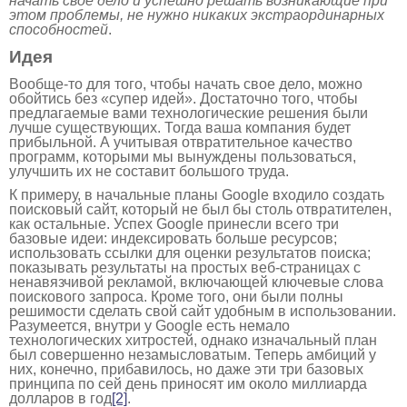
начать свое дело и успешно решать возникающие при
этом проблемы, не нужно никаких экстраординарных
способностей
.
Идея
Вообще-то для того, чтобы начать свое дело, можно
обойтись без «супер идей». Достаточно того, чтобы
предлагаемые вами технологические решения были
лучше существующих. Тогда ваша компания будет
прибыльной. А учитывая отвратительное качество
программ, которыми мы вынуждены пользоваться,
улучшить их не составит большого труда.
К примеру, в начальные планы Google входило создать
поисковый сайт, который не был бы столь отвратителен,
как остальные. Успех Google принесли всего три
базовые идеи: индексировать больше ресурсов;
использовать ссылки для оценки результатов поиска;
показывать результаты на простых веб-страницах с
ненавязчивой рекламой, включающей ключевые слова
поискового запроса. Кроме того, они были полны
решимости сделать свой сайт удобным в использовании.
Разумеется, внутри у Google есть немало
технологических хитростей, однако изначальный план
был совершенно незамысловатым. Теперь амбиций у
них, конечно, прибавилось, но даже эти три базовых
принципа по сей день приносят им около миллиарда
долларов в год
[2]
.