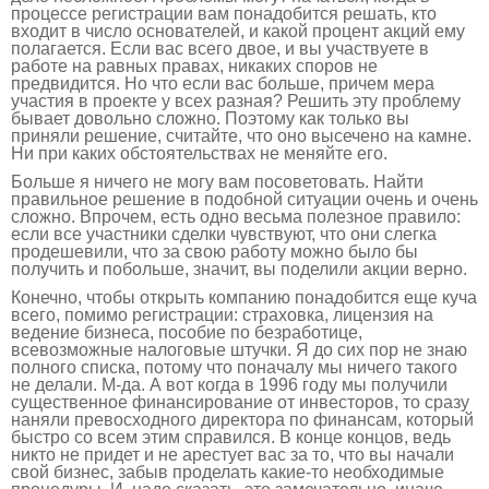
процессе регистрации вам понадобится решать, кто
входит в число основателей, и какой процент акций ему
полагается. Если вас всего двое, и вы участвуете в
работе на равных правах, никаких споров не
предвидится. Но что если вас больше, причем мера
участия в проекте у всех разная? Решить эту проблему
бывает довольно сложно. Поэтому как только вы
приняли решение, считайте, что оно высечено на камне.
Ни при каких обстоятельствах не меняйте его.
Больше я ничего не могу вам посоветовать. Найти
правильное решение в подобной ситуации очень и очень
сложно. Впрочем, есть одно весьма полезное правило:
если все участники сделки чувствуют, что они слегка
продешевили, что за свою работу можно было бы
получить и побольше, значит, вы поделили акции верно.
Конечно, чтобы открыть компанию понадобится еще куча
всего, помимо регистрации: страховка, лицензия на
ведение бизнеса, пособие по безработице,
всевозможные налоговые штучки. Я до сих пор не знаю
полного списка, потому что поначалу мы ничего такого
не делали. М-да. А вот когда в 1996 году мы получили
существенное финансирование от инвесторов, то сразу
наняли превосходного директора по финансам, который
быстро со всем этим справился. В конце концов, ведь
никто не придет и не арестует вас за то, что вы начали
свой бизнес, забыв проделать какие-то необходимые