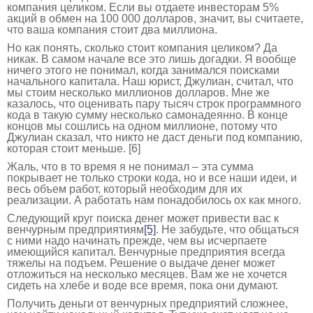
компания целиком. Если вы отдаете инвесторам 5%
акций в обмен на 100 000 долларов, значит, вы считаете,
что ваша компания стоит два миллиона.
Но как понять, сколько стоит компания целиком? Да
никак. В самом начале все это лишь догадки. Я вообще
ничего этого не понимал, когда занимался поисками
начального капитала. Наш юрист, Джулиан, считал, что
мы стоим несколько миллионов долларов. Мне же
казалось, что оценивать пару тысяч строк программного
кода в такую сумму несколько самонадеянно. В конце
концов мы сошлись на одном миллионе, потому что
Джулиан сказал, что никто не даст деньги под компанию,
которая стоит меньше. [6]
Жаль, что в то время я не понимал – эта сумма
покрывает не только строки кода, но и все наши идеи, и
весь объем работ, который необходим для их
реализации. А работать нам понадобилось ох как много.
Следующий круг поиска денег может привести вас к
венчурным предприятиям
[5]
. Не забудьте, что общаться
с ними надо начинать прежде, чем вы исчерпаете
имеющийся капитал. Венчурные предприятия всегда
тяжелы на подъем. Решение о выдаче денег может
отложиться на несколько месяцев. Вам же не хочется
сидеть на хлебе и воде все время, пока они думают.
Получить деньги от венчурных предприятий сложнее,