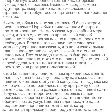
в период Бума, особенно в компаниях, которыми
руководили бизнесмены. Бизнесам всегда кажется,
будто программирование настолько сложное и
страшное, что требует особо тщательного планирования
и контроля.
Ничем подобным мы не занимались. Я был хакером,
писал на языке Lisp и был приверженцем быстрого
прототипирования. Не могу сказать (по крайней мере,
здесь), что это единственно правильный способ
написания
любой
программы, но в первом проекте это
необходимо. Если вы только начинаете свое дело,
можно с уверенностью сказать, что ваши изначальные
планы впоследствии окажутся в какой-то степени
неверными. Поэтому надо как можно быстрее выяснить,
что именно неверно, и как это исправить. Единственный
способ сделать это – воплотить планы в жизнь и
посмотреть на реакцию пользователей.
Как и большинству новичков, нам приходилось менять
планы буквально на лету. Поначалу нам казалось, что
нашими клиентами станут веб-консультанты. Однако мы
им не очень-то понравились: нашу программу было
легко использовать, и размещалась она на нашем сайте.
Получалось, что теоретически с помощью нашей
программы клиенты веб-консультантов вполне могли
обойтись без их услуг. Еще мы надеялись, что наше
предложение понравится компаниям, которые
занимаются продажей своей продукции по каталогам.