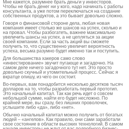
Мне кажется, разумнее брать деньги у инвесторов.
Чтобы не брать денег ни у кого, надо начинать с работы
консультанта, а уже потом переключаться на создание
собственных продуктов, а это бывает довольно сложно.
Говоря о финансовой стороне дела, любая новая
компания имеет столько же шансов на успех, сколько и
на провал. Чтобы разбогатеть, важнее максимально
увеличить шансы на успех, а не цепляться за акции
своей компании. Если за часть акций вы сможете
получить то, что существенно увеличит вероятность
успеха, весьма разумно будет именно так и поступить.
Для большинства хакеров само слово
«инвестирование» звучит пугающе и загадочно. На
самом деле ничего загадочного тут нет. Это просто
довольно скучный и утомительный процесс. Сейчас я
вкратце опишу, из чего он состоит.
Во-первых, вам понадобится несколько десятков тысяч
долларов на то, чтобы разработать первый прототип.
Это начальный капитал. Так как речь идет о совсем
небольшой сумме, найти его будет несложно. По
крайней мере, вы сразу, без лишних проволочек,
услышите либо «да», либо «нет».
Обычно начальный капитал можно получить от богатых
людей – «ангелов». Как правило, они сами заработали
свое состояние в области высоких технологий. В самом
начале инвесторы не ждут от вас подробного бизнес-