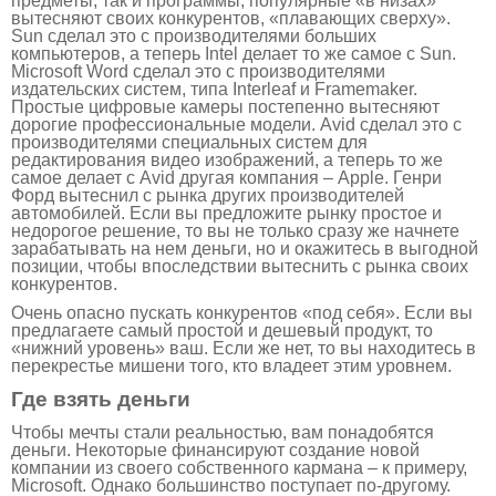
предметы, так и программы, популярные «в низах»
вытесняют своих конкурентов, «плавающих сверху».
Sun сделал это с производителями больших
компьютеров, а теперь Intel делает то же самое с Sun.
Microsoft Word сделал это с производителями
издательских систем, типа Interleaf и Framemaker.
Простые цифровые камеры постепенно вытесняют
дорогие профессиональные модели. Avid сделал это с
производителями специальных систем для
редактирования видео изображений, а теперь то же
самое делает с Avid другая компания – Apple. Генри
Форд вытеснил с рынка других производителей
автомобилей. Если вы предложите рынку простое и
недорогое решение, то вы не только сразу же начнете
зарабатывать на нем деньги, но и окажитесь в выгодной
позиции, чтобы впоследствии вытеснить с рынка своих
конкурентов.
Очень опасно пускать конкурентов «под себя». Если вы
предлагаете самый простой и дешевый продукт, то
«нижний уровень» ваш. Если же нет, то вы находитесь в
перекрестье мишени того, кто владеет этим уровнем.
Где взять деньги
Чтобы мечты стали реальностью, вам понадобятся
деньги. Некоторые финансируют создание новой
компании из своего собственного кармана – к примеру,
Microsoft. Однако большинство поступает по-другому.