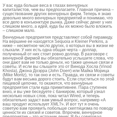
У вас куда больше веса в глазах венчурных
капиталистов, чем вы предполагаете. Главная причина –
существование других венчурных фирм. Теперь я знаю
довольно много венчурных предприятий и понимаю, что
все дело в конъюнктуре рынка. Даже сейчас денег у них
слишком много, а идей, куда бы их можно было вложить
– слишком мало.
Венчурные предприятия представляют собой пирамиду.
На вершине ее находятся Sequoia и Kleiner Perkins, а
ниже – несметное число других, о которых вы в жизни не
слыхали. У них есть одна общая черта – доллар,
полученный от них стоит ровно доллар. В разговоре с
венчурной фирмой вы обязательно услышите слова, что
они дают вам не только деньги, но также ценные связи и
советы. И если вы слышите это от Винода Хосла (Vinod
Khosla), Джона Доэрра (John Doerr) или Майка Морица
(Mike Moritz), то так оно и есть. Правда, их связи и советы
будут вам весьма дорого стоить. Если спуститься по этой
пищевой цепочке, то окажется, что венчурные
предприятия стали куда примитивнее. Пара ступенек
вниз, и вы уже беседуете с банкиром, который узнал
несколько новых слов, пока читал Wired, и теперь
обязательно задаст вам умный вопрос, например «А
ваш продукт использует XML?». И вот тут я очень
советую вам проявить побольше скептицизма по поводу
ценности их связей и советов. Впрочем, венчурное
предприятие – это источник денег. Я бы советовал