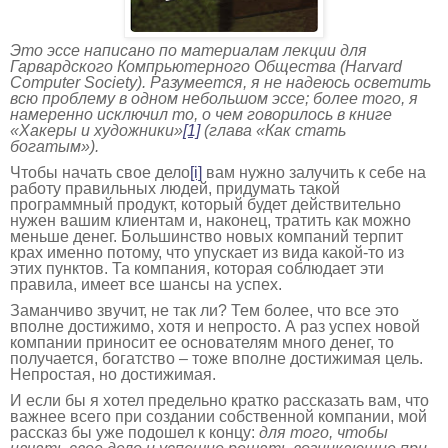
Это эссе написано по материалам лекции для
Гарвардского Компрьютерного Общества (Harvard
Computer Society). Разумеется, я не надеюсь осветить
всю проблему в одном небольшом эссе; более того, я
намеренно исключил то, о чем говорилось в книге
«Хакеры и художники»
[1]
(глава «Как стать
богатым»).
Чтобы начать свое дело
[i]
вам нужно залучить к себе на
работу правильных людей, придумать такой
программный продукт, который будет действительно
нужен вашим клиентам и, наконец, тратить как можно
меньше денег. Большинство новых компаний терпит
крах именно потому, что упускает из вида какой-то из
этих пунктов. Та компания, которая соблюдает эти
правила, имеет все шансы на успех.
Заманчиво звучит, не так ли? Тем более, что все это
вполне достижимо, хотя и непросто. А раз успех новой
компании приносит ее основателям много денег, то
получается, богатство – тоже вполне достижимая цель.
Непростая, но достижимая.
И если бы я хотел предельно кратко рассказать вам, что
важнее всего при создании собственной компании, мой
рассказ бы уже подошел к концу:
для того, чтобы