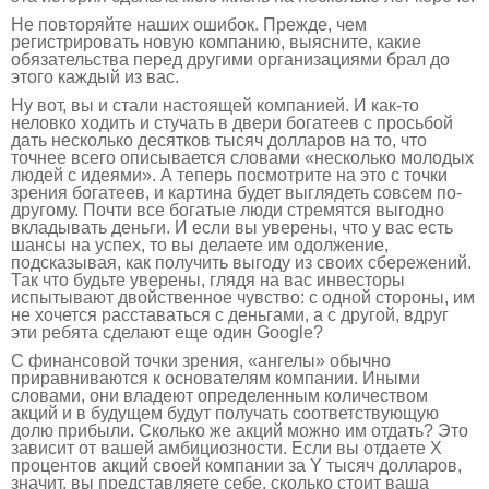
Не повторяйте наших ошибок. Прежде, чем
регистрировать новую компанию, выясните, какие
обязательства перед другими организациями брал до
этого каждый из вас.
Ну вот, вы и стали настоящей компанией. И как-то
неловко ходить и стучать в двери богатеев с просьбой
дать несколько десятков тысяч долларов на то, что
точнее всего описывается словами «несколько молодых
людей с идеями». А теперь посмотрите на это с точки
зрения богатеев, и картина будет выглядеть совсем по-
другому. Почти все богатые люди стремятся выгодно
вкладывать деньги. И если вы уверены, что у вас есть
шансы на успех, то вы делаете им одолжение,
подсказывая, как получить выгоду из своих сбережений.
Так что будьте уверены, глядя на вас инвесторы
испытывают двойственное чувство: с одной стороны, им
не хочется расставаться с деньгами, а с другой, вдруг
эти ребята сделают еще один Google?
С финансовой точки зрения, «ангелы» обычно
приравниваются к основателям компании. Иными
словами, они владеют определенным количеством
акций и в будущем будут получать соответствующую
долю прибыли. Сколько же акций можно им отдать? Это
зависит от вашей амбициозности. Если вы отдаете Х
процентов акций своей компании за Y тысяч долларов,
значит, вы представляете себе, сколько стоит ваша