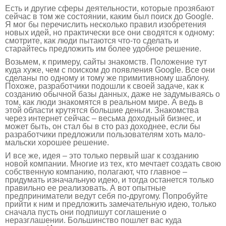
Есть и другие сферы деятельности, которые прозябают
сейчас в том же состоянии, каким был поиск до Google.
Я мог бы перечислить несколько правил изобретения
новых идей, но практически все они сводятся к одному:
смотрите, как люди пытаются что-то сделать и
старайтесь предложить им более удобное решение.
Возьмем, к примеру, сайты знакомств. Положение тут
куда хуже, чем с поиском до появления Google. Все они
сделаны по одному и тому же примитивному шаблону.
Похоже, разработчики подошли к своей задаче, как к
созданию обычной базы данных, даже не задумываясь о
том, как люди знакомятся в реальном мире. А ведь в
этой области крутятся большие деньги. Знакомства
через интернет сейчас – весьма доходный бизнес, и
может быть, он стал бы в сто раз доходнее, если бы
разработчики предложили пользователям хоть мало-
мальски хорошее решение.
И все же, идея – это только первый шаг к созданию
новой компании. Многие из тех, кто мечтает создать свою
собственную компанию, полагают, что главное –
придумать изначальную идею, и тогда останется только
правильно ее реализовать. А вот опытные
предприниматели ведут себя по-другому. Попробуйте
прийти к ним и предложить замечательную идею, только
сначала пусть они подпишут соглашение о
неразглашении. Большинство пошлет вас куда