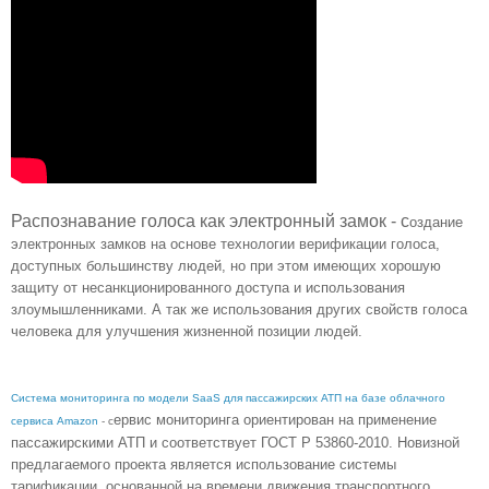
Распознавание голоса как электронный замок - с
оздание
электронных замков на основе технологии верификации голоса,
доступных большинству людей, но при этом имеющих хорошую
защиту от несанкционированного доступа и использования
злоумышленниками. А так же использования других свойств голоса
человека для улучшения жизненной позиции людей.
Система мониторинга по модели SaaS для пассажирских АТП на базе облачного
ервис мониторинга ориентирован на применение
сервиса Amazon
- с
пассажирскими АТП и соответствует ГОСТ Р 53860-2010. Новизной
предлагаемого проекта является использование системы
тарификации, основанной на времени движения транспортного