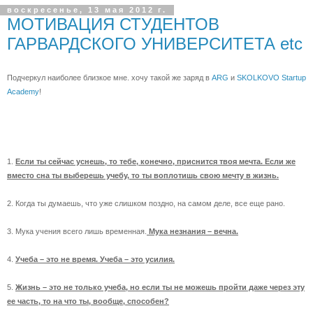
воскресенье, 13 мая 2012 г.
МОТИВАЦИЯ СТУДЕНТОВ
ГАРВАРДСКОГО УНИВЕРСИТЕТА etc
Подчеркул наиболее близкое мне. хочу такой же заряд в
ARG
и
SKOLKOVO
Startup
Academy
!
1.
Если ты сейчас уснешь, то тебе, конечно, приснится твоя мечта. Если же
вместо сна ты выберешь учебу, то ты воплотишь свою мечту в жизнь.
2. Когда ты думаешь, что уже слишком поздно, на самом деле, все еще рано.
3. Мука учения всего лишь временная.
Мука незнания – вечна.
4.
Учеба – это не время. Учеба – это усилия.
5.
Жизнь – это не только учеба, но если ты не можешь пройти даже через эту
ее часть, то на что ты, вообще, способен?