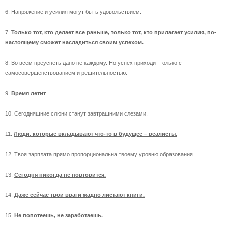
6. Напряжение и усилия могут быть удовольствием.
7.
Только тот, кто делает все раньше, только тот, кто прилагает усилия, по-
настоящему сможет насладиться своим успехом.
8. Во всем преуспеть дано не каждому. Но успех приходит только с
самосовершенствованием и решительностью.
9.
Время летит
.
10. Сегодняшние слюни станут завтрашними слезами.
11.
Люди, которые вкладывают что-то в будущее – реалисты.
12. Твоя зарплата прямо пропорциональна твоему уровню образования.
13.
Сегодня никогда не повторится.
14.
Даже сейчас твои враги жадно листают книги.
15.
Не попотеешь, не заработаешь.