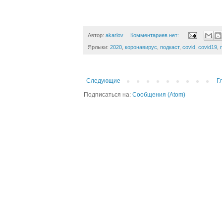
Автор:
akarlov
Комментариев нет:
Ярлыки:
2020
,
коронавирус
,
подкаст
,
covid
,
covid19
,
Следующие
Г
Подписаться на:
Сообщения (Atom)