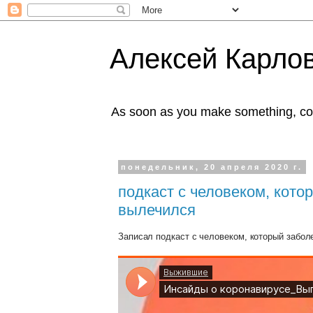
Алексей Карлов
As soon as you make something, co
понедельник, 20 апреля 2020 г.
подкаст с человеком, кото
вылечился
Записал подкаст с человеком, который забол