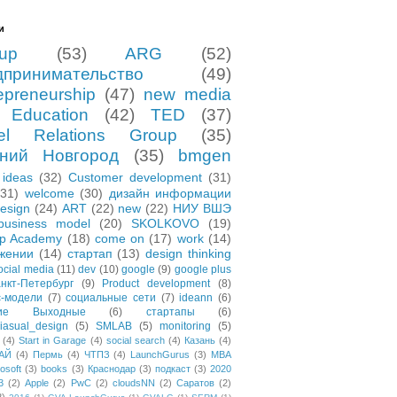
и
tup
(53)
ARG
(52)
дпринимательство
(49)
epreneurship
(47)
new media
Education
(42)
TED
(37)
el Relations Group
(35)
ний Новгород
(35)
bmgen
ideas
(32)
Customer development
(31)
(31)
welcome
(30)
дизайн информации
esign
(24)
ART
(22)
new
(22)
НИУ ВШЭ
business model
(20)
SKOLKOVO
(19)
up Academy
(18)
come on
(17)
work
(14)
жении
(14)
стартап
(13)
design thinking
ocial media
(11)
dev
(10)
google
(9)
google plus
нкт-Петербург
(9)
Product development
(8)
с-модели
(7)
социальные сети
(7)
ideann
(6)
чие Выходные
(6)
стартапы
(6)
asual_design
(5)
SMLAB
(5)
monitoring
(5)
(4)
Start in Garage
(4)
social search
(4)
Казань
(4)
АЙ
(4)
Пермь
(4)
ЧТПЗ
(4)
LaunchGurus
(3)
MBA
osoft
(3)
books
(3)
Краснодар
(3)
подкаст
(3)
2020
3
(2)
Apple
(2)
PwC
(2)
cloudsNN
(2)
Саратов
(2)