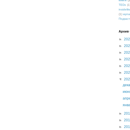
книги
(
TEDx
(1
insidelik
(1)
wyna
Подкаст
Архив 
►
20
►
20
►
20
►
20
►
20
►
20
▼
20
дек
ию
апр
янв
►
20
►
20
►
20