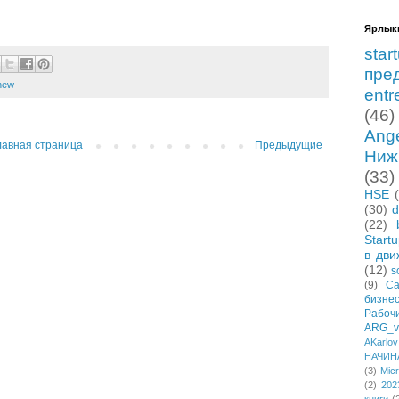
Ярлык
star
пре
new
entr
(46)
Ang
лавная страница
Предыдущие
Ниж
(33)
HSE
(30)
d
(22)
Start
в дви
(12)
s
(9)
Са
бизне
Рабо
ARG_vi
AKarlov
НАЧИН
(3)
Micr
(2)
202