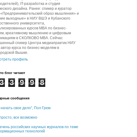
одителей), IT-разработка и студия
еского дизайна. Ранее: спикер и куратор
в «Предпринимательский образ мышления» и
чие выходные» в НИУ ВШЭ и Кубанского
рственного университета,
лизированных курсов МВА по бизнес-
ям, креативному мышлению и цифровым
никациям в СКОЛКОВО МВА. Сейчас
ашенный спикер Центра медиапрактик НИУ
автор курса по бизнес-моделям в
ородской Вышке.
отреть профиль
то блог читают
3
3
9
9
8
ярные сообщения
 начать свое дело", Пол Грем
 просто, все возможно
ечень российских научных журналов по теме
ормационных технологий