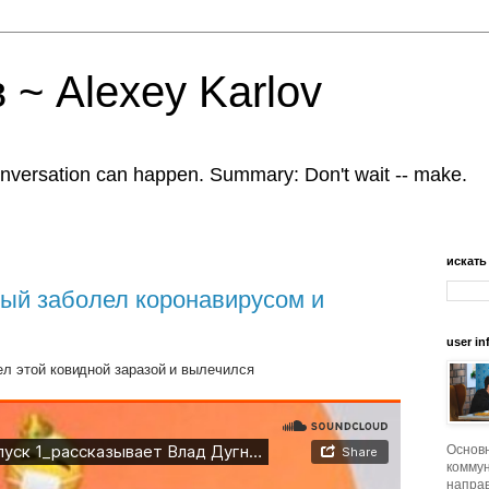
 ~ Alexey Karlov
nversation can happen. Summary: Don't wait -- make.
искать
рый заболел коронавирусом и
user in
ел этой ковидной заразой и вылечился
Основ
коммун
напра