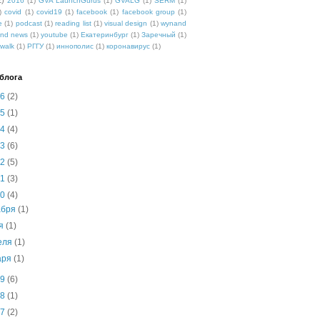
2)
2016
(1)
GVA LaunchGurus
(1)
GVALG
(1)
SERM
(1)
)
covid
(1)
covid19
(1)
facebook
(1)
facebook group
(1)
e
(1)
podcast
(1)
reading list
(1)
visual design
(1)
wynand
nd news
(1)
youtube
(1)
Екатеринбург
(1)
Заречный
(1)
walk
(1)
РГГУ
(1)
иннополис
(1)
коронавирус
(1)
блога
26
(2)
25
(1)
24
(4)
23
(6)
22
(5)
21
(3)
20
(4)
абря
(1)
ня
(1)
еля
(1)
аря
(1)
19
(6)
18
(1)
17
(2)