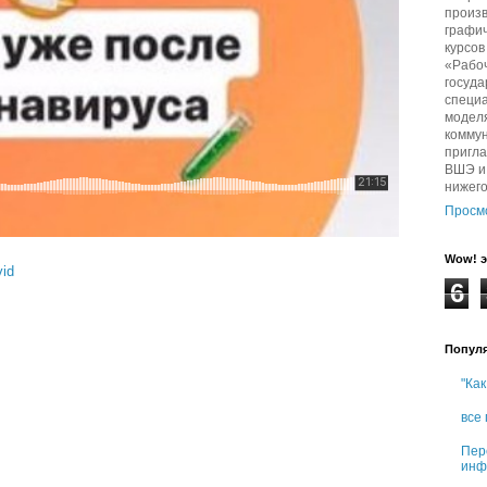
произв
графич
курсо
«Рабо
госуда
специа
модел
комму
пригл
ВШЭ и 
нижег
Просм
Wow! э
vid
6
Попул
"Как
все
Пер
инф