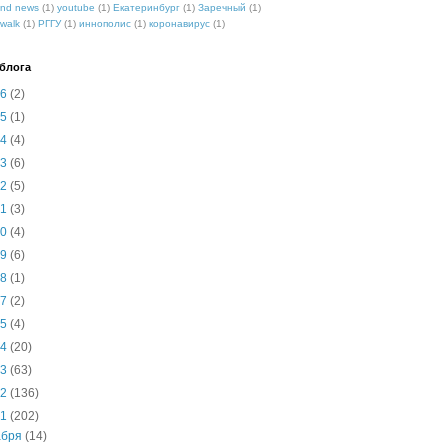
nd news
(1)
youtube
(1)
Екатеринбург
(1)
Заречный
(1)
walk
(1)
РГГУ
(1)
иннополис
(1)
коронавирус
(1)
блога
26
(2)
25
(1)
24
(4)
23
(6)
22
(5)
21
(3)
20
(4)
19
(6)
18
(1)
17
(2)
15
(4)
14
(20)
13
(63)
12
(136)
11
(202)
абря
(14)