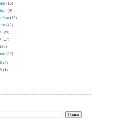
бря
(15)
ября
(9)
тября
(16)
уста
(41)
ля
(29)
ня
(17)
я
(39)
еля
(22)
10
(4)
09
(1)