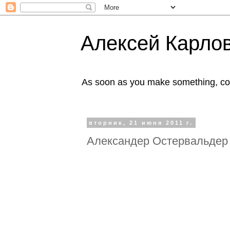
Алексей Карлов
As soon as you make something, co
вторник, 21 июня 2011 г.
Александер Остервальде