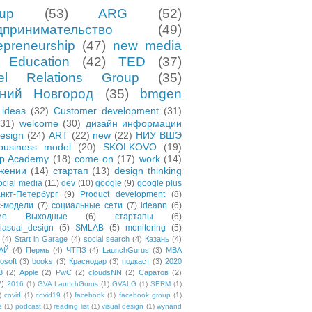
tup
(53)
ARG
(52)
дпринимательство
(49)
epreneurship
(47)
new media
Education
(42)
TED
(37)
el Relations Group
(35)
ний Новгород
(35)
bmgen
ideas
(32)
Customer development
(31)
(31)
welcome
(30)
дизайн информации
esign
(24)
ART
(22)
new
(22)
НИУ ВШЭ
business model
(20)
SKOLKOVO
(19)
up Academy
(18)
come on
(17)
work
(14)
жении
(14)
стартап
(13)
design thinking
ocial media
(11)
dev
(10)
google
(9)
google plus
нкт-Петербург
(9)
Product development
(8)
с-модели
(7)
социальные сети
(7)
ideann
(6)
чие Выходные
(6)
стартапы
(6)
asual_design
(5)
SMLAB
(5)
monitoring
(5)
(4)
Start in Garage
(4)
social search
(4)
Казань
(4)
АЙ
(4)
Пермь
(4)
ЧТПЗ
(4)
LaunchGurus
(3)
MBA
osoft
(3)
books
(3)
Краснодар
(3)
подкаст
(3)
2020
3
(2)
Apple
(2)
PwC
(2)
cloudsNN
(2)
Саратов
(2)
2)
2016
(1)
GVA LaunchGurus
(1)
GVALG
(1)
SERM
(1)
)
covid
(1)
covid19
(1)
facebook
(1)
facebook group
(1)
e
(1)
podcast
(1)
reading list
(1)
visual design
(1)
wynand