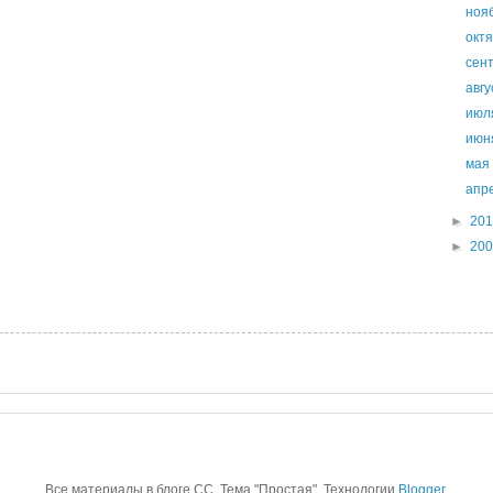
ноя
окт
сен
авг
ию
ию
ма
апр
►
20
►
20
Все материалы в блоге CC. Тема "Простая". Технологии
Blogger
.