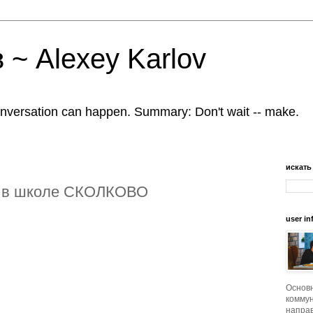
 ~ Alexey Karlov
nversation can happen. Summary: Don't wait -- make.
искать
р в школе СКОЛКОВО
user in
Основ
коммун
напра