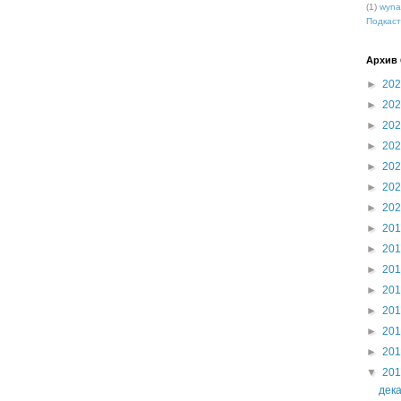
(1)
wyna
Подкаст
Архив 
►
20
►
20
►
20
►
20
►
20
►
20
►
20
►
20
►
20
►
20
►
20
►
20
►
20
►
20
▼
20
дек