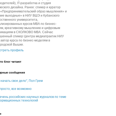
одителей), IT-разработка и студия
еского дизайна. Ранее: спикер и куратор
в «Предпринимательский образ мышления» и
чие выходные» в НИУ ВШЭ и Кубанского
рственного университета,
лизированных курсов МВА по бизнес-
ям, креативному мышлению и цифровым
никациям в СКОЛКОВО МВА. Сейчас
ашенный спикер Центра медиапрактик НИУ
автор курса по бизнес-моделям в
ородской Вышке.
отреть профиль
то блог читают
ярные сообщения
 начать свое дело", Пол Грем
 просто, все возможно
ечень российских научных журналов по теме
ормационных технологий
и