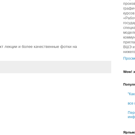
произв
графич
курсо
«Рабо
госуда
специа
модел
комму
пригл
т лекции и более качественные фотки на
ВШЭ и 
нижег
Просм
Wow! э
Попул
"Как
все
Пер
инф
Ярлык