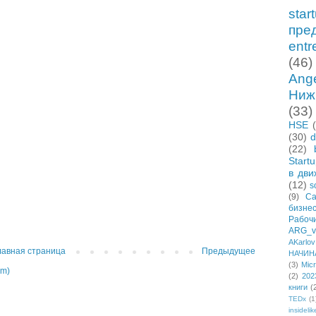
star
пре
entr
(46)
Ang
Ниж
(33)
HSE
(30)
d
(22)
Start
в дви
(12)
s
(9)
Са
бизне
Рабо
ARG_vi
AKarlov
лавная страница
Предыдущее
НАЧИН
(3)
Micr
om)
(2)
202
книги
(
TEDx
(1
insidelik