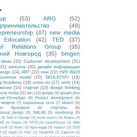
и
tup
(53)
ARG
(52)
дпринимательство
(49)
epreneurship
(47)
new media
Education
(42)
TED
(37)
el Relations Group
(35)
ний Новгород
(35)
bmgen
ideas
(32)
Customer development
(31)
(31)
welcome
(30)
дизайн информации
esign
(24)
ART
(22)
new
(22)
НИУ ВШЭ
business model
(20)
SKOLKOVO
(19)
up Academy
(18)
come on
(17)
work
(14)
жении
(14)
стартап
(13)
design thinking
ocial media
(11)
dev
(10)
google
(9)
google plus
нкт-Петербург
(9)
Product development
(8)
с-модели
(7)
социальные сети
(7)
ideann
(6)
чие Выходные
(6)
стартапы
(6)
asual_design
(5)
SMLAB
(5)
monitoring
(5)
(4)
Start in Garage
(4)
social search
(4)
Казань
(4)
АЙ
(4)
Пермь
(4)
ЧТПЗ
(4)
LaunchGurus
(3)
MBA
osoft
(3)
books
(3)
Краснодар
(3)
подкаст
(3)
2020
3
(2)
Apple
(2)
PwC
(2)
cloudsNN
(2)
Саратов
(2)