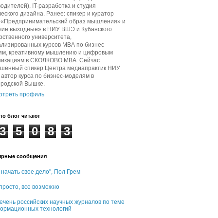
одителей), IT-разработка и студия
еского дизайна. Ранее: спикер и куратор
в «Предпринимательский образ мышления» и
чие выходные» в НИУ ВШЭ и Кубанского
рственного университета,
лизированных курсов МВА по бизнес-
ям, креативному мышлению и цифровым
никациям в СКОЛКОВО МВА. Сейчас
ашенный спикер Центра медиапрактик НИУ
автор курса по бизнес-моделям в
ородской Вышке.
отреть профиль
то блог читают
3
5
0
8
3
ярные сообщения
 начать свое дело", Пол Грем
 просто, все возможно
ечень российских научных журналов по теме
ормационных технологий