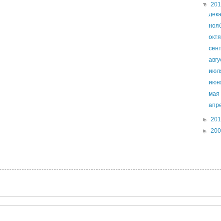
▼
20
дек
ноя
окт
сен
авг
ию
ию
ма
апр
►
20
►
20