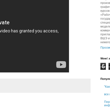
произв
графич
курсо
«Рабо
госуда
специа
модел
комму
пригл
ВШЭ и 
нижег
Просм
Wow! э
6
Попул
"Как
все
Пер
инф