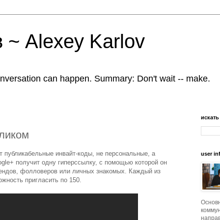
 ~ Alexey Karlov
nversation can happen. Summary: Don't wait -- make.
искать
кликом
т публикабельные инвайт-коды, не персональные, а
user in
ogle+ получит одну гиперссылку, с помощью которой он
рендов, фолловеров или личных знакомых. Каждый из
ожность пригласить по 150.
Основ
коммун
напра