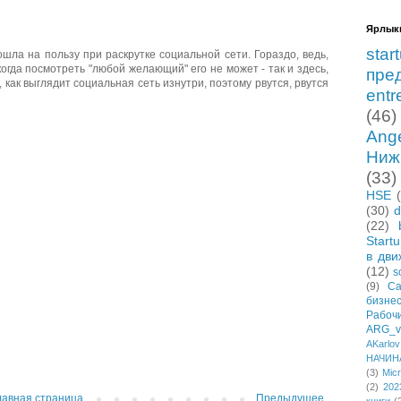
Ярлык
star
шла на пользу при раскрутке социальной сети. Гораздо, ведь,
огда посмотреть "любой желающий" его не может - так и здесь,
пре
, как выглядит социальная сеть изнутри, поэтому рвутся, рвутся
entr
(46)
Ang
Ниж
(33)
HSE
(30)
d
(22)
Start
в дви
(12)
s
(9)
Са
бизне
Рабо
ARG_vi
AKarlov
НАЧИН
(3)
Micr
(2)
202
лавная страница
Предыдущее