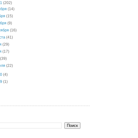
11
(202)
абря
(14)
бря
(15)
ября
(9)
тября
(16)
уста
(41)
ля
(29)
ня
(17)
я
(39)
еля
(22)
10
(4)
09
(1)