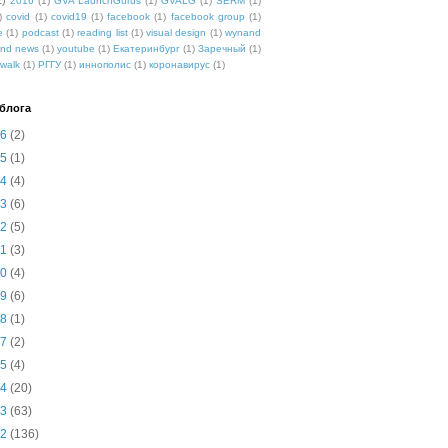
2)
2016
(1)
GVA LaunchGurus
(1)
GVALG
(1)
SERM
(1)
)
covid
(1)
covid19
(1)
facebook
(1)
facebook group
(1)
e
(1)
podcast
(1)
reading list
(1)
visual design
(1)
wynand
nd news
(1)
youtube
(1)
Екатеринбург
(1)
Заречный
(1)
walk
(1)
РГГУ
(1)
иннополис
(1)
коронавирус
(1)
блога
26
(2)
25
(1)
24
(4)
23
(6)
22
(5)
21
(3)
20
(4)
19
(6)
18
(1)
17
(2)
15
(4)
14
(20)
13
(63)
12
(136)