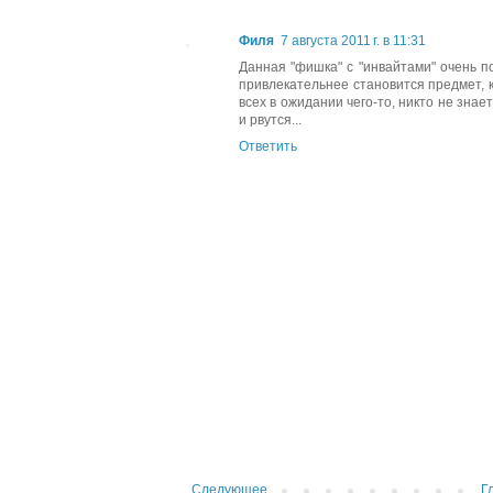
Филя
7 августа 2011 г. в 11:31
Данная "фишка" с "инвайтами" очень по
привлекательнее становится предмет, к
всех в ожидании чего-то, никто не знает
и рвутся...
Ответить
Следующее
Г