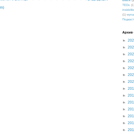
книги
(
TEDx
(1
om)
insidelik
(1)
wyna
Подкаст
Архив 
►
20
►
20
►
20
►
20
►
20
►
20
►
20
►
20
►
20
►
20
►
20
►
20
►
20
►
20