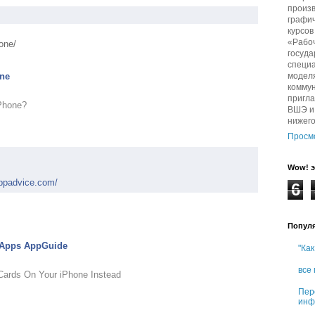
произв
графич
курсо
«Рабо
hone/
госуда
специа
модел
one
комму
пригл
iPhone?
ВШЭ и 
нижег
Просм
Wow! э
appadvice.com/
6
Попул
 Apps AppGuide
"Как
все
Cards On Your iPhone Instead
Пер
инф