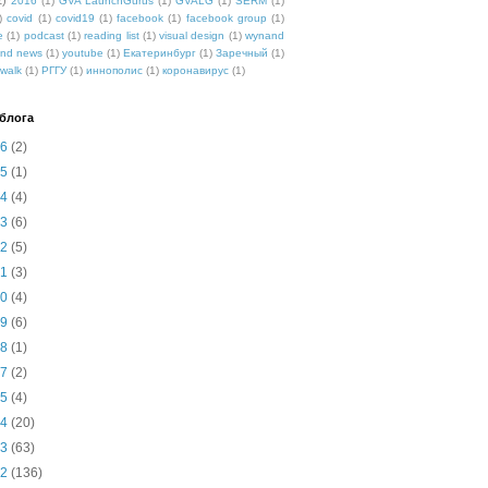
2)
2016
(1)
GVA LaunchGurus
(1)
GVALG
(1)
SERM
(1)
)
covid
(1)
covid19
(1)
facebook
(1)
facebook group
(1)
e
(1)
podcast
(1)
reading list
(1)
visual design
(1)
wynand
nd news
(1)
youtube
(1)
Екатеринбург
(1)
Заречный
(1)
walk
(1)
РГГУ
(1)
иннополис
(1)
коронавирус
(1)
блога
26
(2)
25
(1)
24
(4)
23
(6)
22
(5)
21
(3)
20
(4)
19
(6)
18
(1)
17
(2)
15
(4)
14
(20)
13
(63)
12
(136)