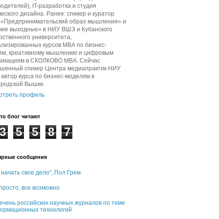
одителей), IT-разработка и студия
еского дизайна. Ранее: спикер и куратор
в «Предпринимательский образ мышления» и
чие выходные» в НИУ ВШЭ и Кубанского
рственного университета,
лизированных курсов МВА по бизнес-
ям, креативному мышлению и цифровым
никациям в СКОЛКОВО МВА. Сейчас
ашенный спикер Центра медиапрактик НИУ
автор курса по бизнес-моделям в
ородской Вышке.
отреть профиль
то блог читают
3
5
5
8
7
ярные сообщения
 начать свое дело", Пол Грем
 просто, все возможно
ечень российских научных журналов по теме
ормационных технологий