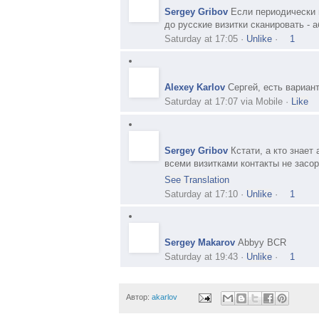
Sergey Gribov
Если периодически 
до русские визитки сканировать - 
Saturday at 17:05
·
Unlike
·
1
Alexey Karlov
Сергей, есть вариан
Saturday at 17:07
via
Mobile
·
Like
Sergey Gribov
Кстати, а кто знает
всеми визитками контакты не засо
See Translation
Saturday at 17:10
·
Unlike
·
1
Sergey Makarov
Abbyy BCR
Saturday at 19:43
·
Unlike
·
1
Автор:
akarlov