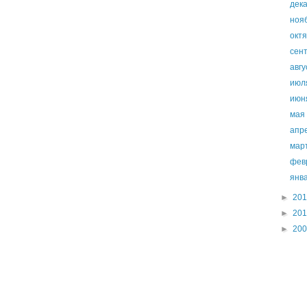
дек
ноя
окт
сен
авг
ию
ию
ма
апр
мар
фев
янв
►
20
►
20
►
20