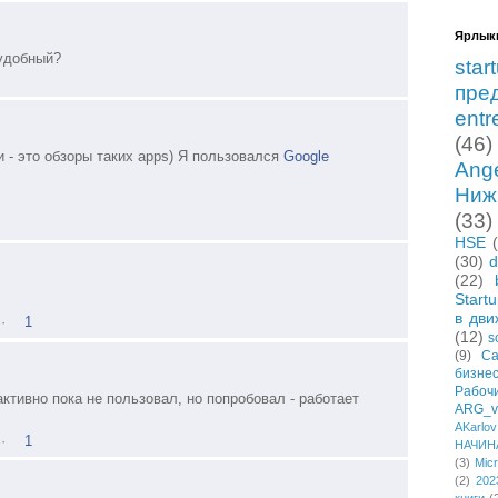
Ярлык
 удобный?
star
пре
entr
(46)
и - это обзоры таких apps) Я пользовался
Google
Ang
Ниж
(33)
HSE
(30)
d
(22)
Start
в дви
·
1
(12)
s
(9)
Са
бизне
Рабо
 активно пока не пользовал, но попробовал - работает
ARG_vi
AKarlov
·
1
НАЧИН
(3)
Micr
(2)
202