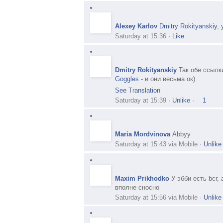
Alexey Karlov
Dmitry Rokityanskiy
,
Saturday at 15:36
·
Like
Dmitry Rokityanskiy
Так обе ссылк
Goggles
- и они весьма ок)
See Translation
Saturday at 15:39
·
Unlike
·
1
Maria Mordvinova
Abbyy
Saturday at 15:43
via
Mobile
·
Unlike
Maxim Prikhodko
У эбби есть bcr,
вполне сносно
Saturday at 15:56
via
Mobile
·
Unlike