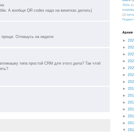
книги
(
на
TEDx
(1
абби. А вообще QR codes надо на визитках делать)
insidelik
(1)
wyna
Подкаст
Архив 
т проще. Отпишусь на неделе
►
20
►
20
►
20
►
20
 апликашку типа простой CRM для этого дела? Так чтоб
►
20
рять?
►
20
►
20
►
20
►
20
►
20
►
20
►
20
►
20
▼
20