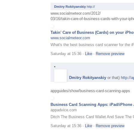
Dmitry Rokityanskiy
http://
www.socialmeteor.com/2012/
03/16/
takin-care-of-business-card
s-with-your-ip
Takin' Care of Business (Cards) on your iPh
www.socialmeteor.com
What's the best business card scanner for the 
Saturday at 15:36
·
Like
·
Dmitry Rokityanskiy
or that)
http://
appguides/show/
business-card-scanning-apps
Business Card Scanning Apps: iPad/iPhone
appadvice.com
Ditch The Business Card Wallet And Save The 
Saturday at 15:36
·
Like
·