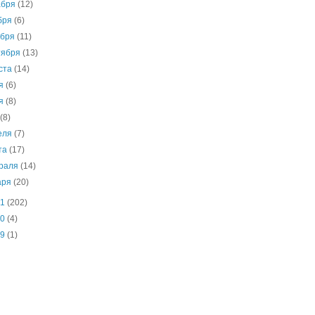
абря
(12)
бря
(6)
ября
(11)
тября
(13)
уста
(14)
ля
(6)
ня
(8)
я
(8)
еля
(7)
та
(17)
раля
(14)
аря
(20)
11
(202)
10
(4)
09
(1)