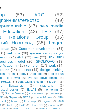
и
tup
(53)
ARG
(52)
дпринимательство
(49)
epreneurship
(47)
new media
Education
(42)
TED
(37)
el Relations Group
(35)
ний Новгород
(35)
bmgen
ideas
(32)
Customer development
(31)
(31)
welcome
(30)
дизайн информации
esign
(24)
ART
(22)
new
(22)
НИУ ВШЭ
business model
(20)
SKOLKOVO
(19)
up Academy
(18)
come on
(17)
work
(14)
жении
(14)
стартап
(13)
design thinking
ocial media
(11)
dev
(10)
google
(9)
google plus
нкт-Петербург
(9)
Product development
(8)
с-модели
(7)
социальные сети
(7)
ideann
(6)
чие Выходные
(6)
стартапы
(6)
asual_design
(5)
SMLAB
(5)
monitoring
(5)
(4)
Start in Garage
(4)
social search
(4)
Казань
(4)
АЙ
(4)
Пермь
(4)
ЧТПЗ
(4)
LaunchGurus
(3)
MBA
osoft
(3)
books
(3)
Краснодар
(3)
подкаст
(3)
2020
3
(2)
Apple
(2)
PwC
(2)
cloudsNN
(2)
Саратов
(2)