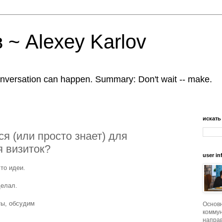
 ~ Alexey Karlov
nversation can happen. Summary: Don't wait -- make.
искать
ся (или просто знает) для
я визиток?
user in
то идеи.
делал.
ты, обсудим
Основ
коммун
напра