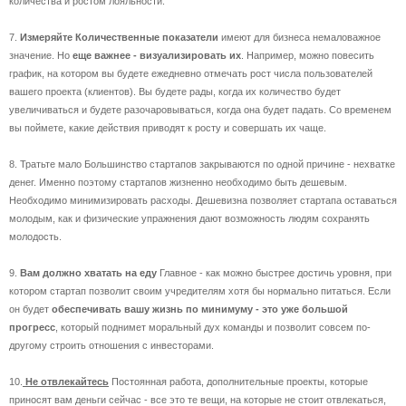
количества и ростом лояльности.
7.
Измеряйте Количественные показатели
имеют для бизнеса немаловажное
значение. Но
еще важнее - визуализировать их
. Например, можно повесить
график, на котором вы будете ежедневно отмечать рост числа пользователей
вашего проекта (клиентов). Вы будете рады, когда их количество будет
увеличиваться и будете разочаровываться, когда она будет падать. Со временем
вы поймете, какие действия приводят к росту и совершать их чаще.
8. Тратьте мало Большинство стартапов закрываются по одной причине - нехватке
денег. Именно поэтому стартапов жизненно необходимо быть дешевым.
Необходимо минимизировать расходы. Дешевизна позволяет стартапа оставаться
молодым, как и физические упражнения дают возможность людям сохранять
молодость.
9.
Вам должно хватать на еду
Главное - как можно быстрее достичь уровня, при
котором стартап позволит своим учредителям хотя бы нормально питаться. Если
он будет
обеспечивать вашу жизнь по минимуму - это уже большой
прогресс
, который поднимет моральный дух команды и позволит совсем по-
другому строить отношения с инвесторами.
10.
Не отвлекайтесь
Постоянная работа, дополнительные проекты, которые
приносят вам деньги сейчас - все это те вещи, на которые не стоит отвлекаться,