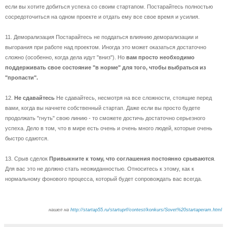
если вы хотите добиться успеха со своим стартапом. Постарайтесь полностью
сосредоточиться на одном проекте и отдать ему все свое время и усилия.
11. Деморализация Постарайтесь не поддаться влиянию деморализации и
выгорания при работе над проектом. Иногда это может оказаться достаточно
сложно (особенно, когда дела идут "вниз"). Но
вам просто необходимо
поддерживать свое состояние "в норме" для того, чтобы выбраться из
"пропасти".
12.
Не сдавайтесь
Не сдавайтесь, несмотря на все сложности, стоящие перед
вами, когда вы начнете собственный стартап. Даже если вы просто будете
продолжать "гнуть" свою линию - то сможете достичь достаточно серьезного
успеха. Дело в том, что в мире есть очень и очень много людей, которые очень
быстро сдаются.
13. Срыв сделок
Привыкните к тому, что соглашения постоянно срываются
.
Для вас это не должно стать неожиданностью. Относитесь к этому, как к
нормальному фонового процесса, который будет сопровождать вас всегда.
нашел на
http://startap55.ru/startuprf/contest/konkurs/Sovet%20startaperam.html