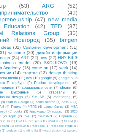
tup
(53)
ARG
(52)
дпринимательство
(49)
epreneurship
(47)
new media
Education
(42)
TED
(37)
el Relations Group
(35)
ний Новгород
(35)
bmgen
ideas
(32)
Customer development
(31)
(31)
welcome
(30)
дизайн информации
esign
(24)
ART
(22)
new
(22)
НИУ ВШЭ
business model
(20)
SKOLKOVO
(19)
up Academy
(18)
come on
(17)
work
(14)
жении
(14)
стартап
(13)
design thinking
ocial media
(11)
dev
(10)
google
(9)
google plus
нкт-Петербург
(9)
Product development
(8)
с-модели
(7)
социальные сети
(7)
ideann
(6)
чие Выходные
(6)
стартапы
(6)
asual_design
(5)
SMLAB
(5)
monitoring
(5)
(4)
Start in Garage
(4)
social search
(4)
Казань
(4)
АЙ
(4)
Пермь
(4)
ЧТПЗ
(4)
LaunchGurus
(3)
MBA
osoft
(3)
books
(3)
Краснодар
(3)
подкаст
(3)
2020
3
(2)
Apple
(2)
PwC
(2)
cloudsNN
(2)
Саратов
(2)
2)
2016
(1)
GVA LaunchGurus
(1)
GVALG
(1)
SERM
(1)
)
covid
(1)
covid19
(1)
facebook
(1)
facebook group
(1)
e
(1)
podcast
(1)
reading list
(1)
visual design
(1)
wynand