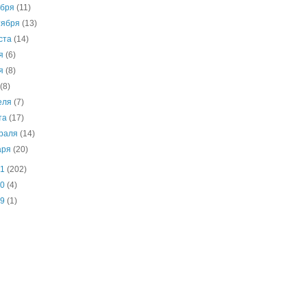
ября
(11)
тября
(13)
уста
(14)
ля
(6)
ня
(8)
я
(8)
еля
(7)
та
(17)
раля
(14)
аря
(20)
11
(202)
10
(4)
09
(1)