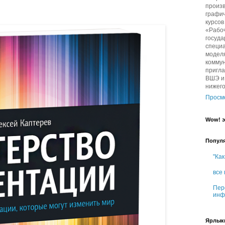
произв
графич
курсо
«Рабо
госуда
специа
модел
комму
пригл
ВШЭ и 
нижег
Просм
Wow! э
Попул
"Как
все
Пер
инф
Ярлык