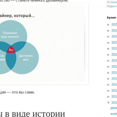
ство — станьте немного дизайнером.
(1)
wyna
Подкаст
Архив 
►
20
►
20
►
20
►
20
►
20
►
20
►
20
►
20
►
20
►
20
►
20
►
20
ции — это вы сами.
►
20
▼
20
дек
 в виде истории
ноя