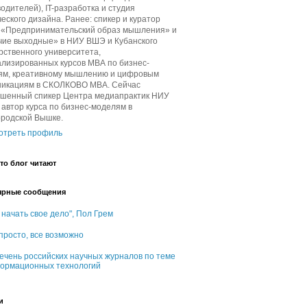
одителей), IT-разработка и студия
еского дизайна. Ранее: спикер и куратор
в «Предпринимательский образ мышления» и
чие выходные» в НИУ ВШЭ и Кубанского
рственного университета,
лизированных курсов МВА по бизнес-
ям, креативному мышлению и цифровым
никациям в СКОЛКОВО МВА. Сейчас
ашенный спикер Центра медиапрактик НИУ
автор курса по бизнес-моделям в
ородской Вышке.
отреть профиль
то блог читают
ярные сообщения
 начать свое дело", Пол Грем
 просто, все возможно
ечень российских научных журналов по теме
ормационных технологий
и