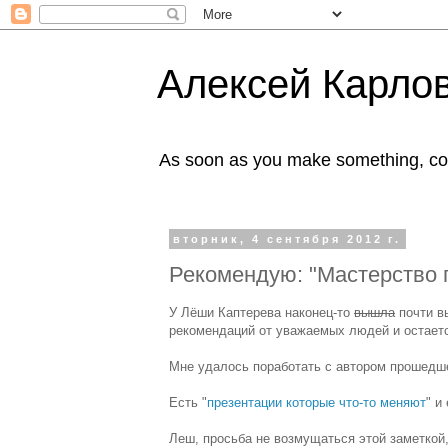
Алексей Карлов
As soon as you make something, co
вторник, 4 сентября 2012 г.
Рекомендую: "Мастерство 
У Лёши Каптерева наконец-то
вышла
почти 
рекомендаций от уважаемых людей и остаетс
Мне удалось поработать с автором прошедше
Есть "
презентации которые что-то меняют
" и
Леш, просьба не возмущаться этой заметкой,