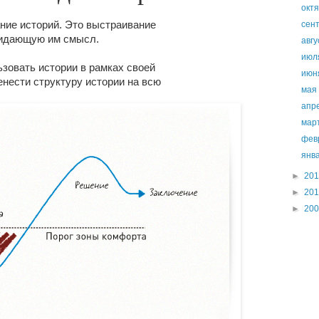
окт
ние историй. Это выстраивание
сен
ридающую им смысл.
авг
ию
ьзовать истории в рамках своей
ию
енести структуру истории на всю
ма
апр
мар
фев
янв
►
20
►
20
►
20