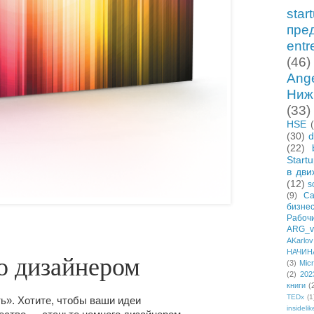
star
пре
entr
(46)
Ang
Ниж
(33)
HSE
(30)
d
(22)
Start
в дви
(12)
s
(9)
Са
бизне
Рабо
ARG_vi
AKarlov
НАЧИН
го дизайнером
(3)
Micr
(2)
202
книги
(
TEDx
(1
ь». Хотите, чтобы ваши идеи
insidelik