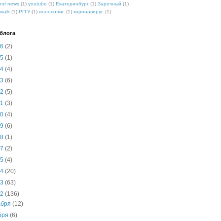
nd news
(1)
youtube
(1)
Екатеринбург
(1)
Заречный
(1)
walk
(1)
РГГУ
(1)
иннополис
(1)
коронавирус
(1)
блога
26
(2)
25
(1)
24
(4)
23
(6)
22
(5)
21
(3)
20
(4)
19
(6)
18
(1)
17
(2)
15
(4)
14
(20)
13
(63)
12
(136)
абря
(12)
бря
(6)