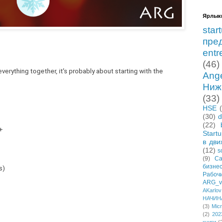
Ярлык
star
пре
entr
(46)
everything together, it's probably about starting with the
Ang
Ниж
(33)
HSE
(30)
d
(22)
+
Start
в дви
(12)
s
(9)
Са
бизне
s)
Рабо
ARG_vi
AKarlov
НАЧИН
(3)
Micr
(2)
202