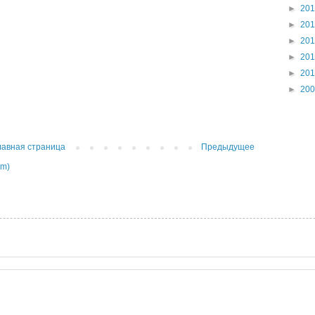
►
20
►
20
►
20
►
20
►
20
►
20
лавная страница
Предыдущее
om)