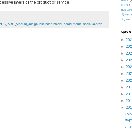
книги
(
cessive layers of the product or service."
TEDx
(1
insidelik
(1)
wyna
Подкаст
ARG
,
ARG_viasual_design
,
business model
,
social media
,
social search
Архив 
►
20
►
20
►
20
►
20
►
20
►
20
►
20
►
20
►
20
►
20
▼
20
ию
мар
янв