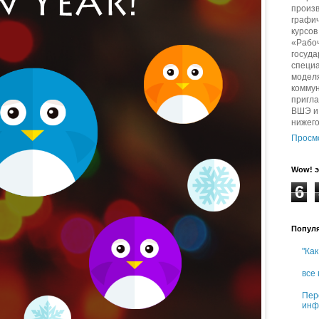
произв
графич
курсо
«Рабо
госуда
специа
модел
комму
пригл
ВШЭ и 
нижег
Просм
Wow! э
6
Попул
"Как
все
Пер
инф