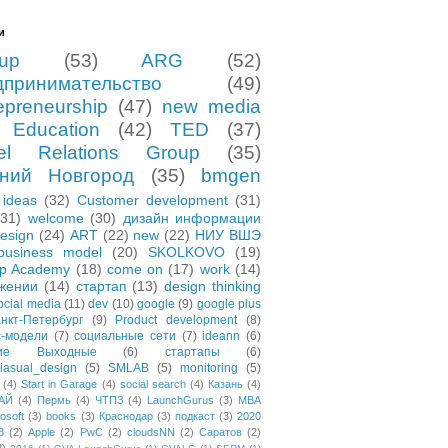
и
tup
(53)
ARG
(52)
дпринимательство
(49)
epreneurship
(47)
new media
Education
(42)
TED
(37)
el Relations Group
(35)
ний Новгород
(35)
bmgen
ideas
(32)
Customer development
(31)
(31)
welcome
(30)
дизайн информации
esign
(24)
ART
(22)
new
(22)
НИУ ВШЭ
business model
(20)
SKOLKOVO
(19)
up Academy
(18)
come on
(17)
work
(14)
жении
(14)
стартап
(13)
design thinking
ocial media
(11)
dev
(10)
google
(9)
google plus
нкт-Петербург
(9)
Product development
(8)
с-модели
(7)
социальные сети
(7)
ideann
(6)
чие Выходные
(6)
стартапы
(6)
asual_design
(5)
SMLAB
(5)
monitoring
(5)
(4)
Start in Garage
(4)
social search
(4)
Казань
(4)
АЙ
(4)
Пермь
(4)
ЧТПЗ
(4)
LaunchGurus
(3)
MBA
osoft
(3)
books
(3)
Краснодар
(3)
подкаст
(3)
2020
3
(2)
Apple
(2)
PwC
(2)
cloudsNN
(2)
Саратов
(2)