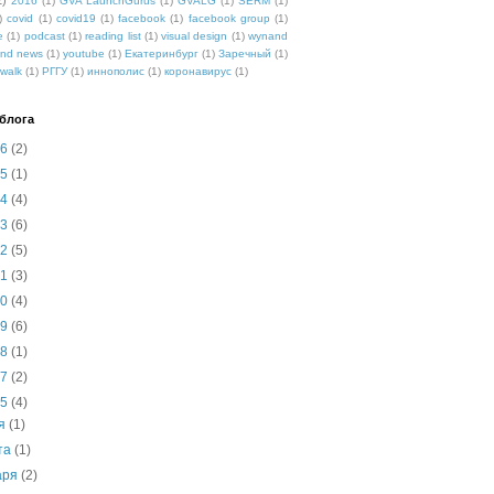
2)
2016
(1)
GVA LaunchGurus
(1)
GVALG
(1)
SERM
(1)
)
covid
(1)
covid19
(1)
facebook
(1)
facebook group
(1)
e
(1)
podcast
(1)
reading list
(1)
visual design
(1)
wynand
nd news
(1)
youtube
(1)
Екатеринбург
(1)
Заречный
(1)
walk
(1)
РГГУ
(1)
иннополис
(1)
коронавирус
(1)
блога
26
(2)
25
(1)
24
(4)
23
(6)
22
(5)
21
(3)
20
(4)
19
(6)
18
(1)
17
(2)
15
(4)
ня
(1)
та
(1)
аря
(2)