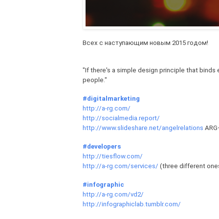
Всех с наступающим новым 2015 годом!
"If there's a simple design principle that binds 
people."
#digitalmarketing
http://a-rg.com/
http://socialmedia.report/
http://www.slideshare.net/angelrelations
ARG
#developers
http://tiesflow.com/
http://a-rg.com/services/
(three different one
#infographic
http://a-rg.com/vd2/
http://infographiclab.tumblr.com/