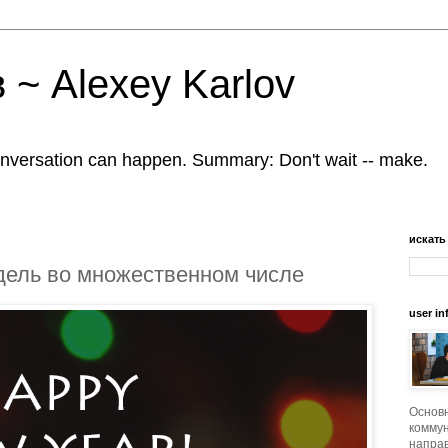
 ~ Alexey Karlov
nversation can happen. Summary: Don't wait -- make.
искать
дель во множественном числе
user in
Основ
коммун
напра