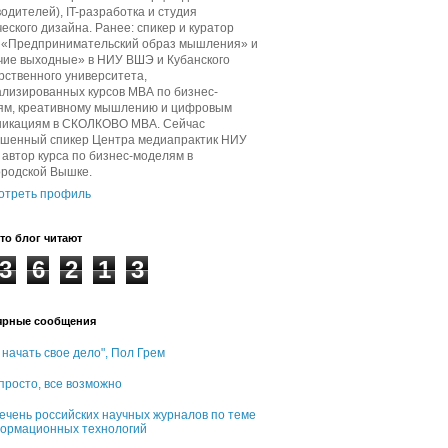
одителей), IT-разработка и студия
еского дизайна. Ранее: спикер и куратор
в «Предпринимательский образ мышления» и
чие выходные» в НИУ ВШЭ и Кубанского
рственного университета,
лизированных курсов МВА по бизнес-
ям, креативному мышлению и цифровым
никациям в СКОЛКОВО МВА. Сейчас
ашенный спикер Центра медиапрактик НИУ
автор курса по бизнес-моделям в
ородской Вышке.
отреть профиль
то блог читают
3
6
2
1
3
ярные сообщения
 начать свое дело", Пол Грем
 просто, все возможно
ечень российских научных журналов по теме
ормационных технологий