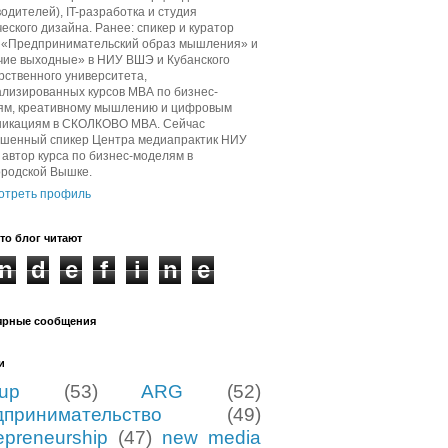
одителей), IT-разработка и студия
еского дизайна. Ранее: спикер и куратор
в «Предпринимательский образ мышления» и
чие выходные» в НИУ ВШЭ и Кубанского
рственного университета,
лизированных курсов МВА по бизнес-
ям, креативному мышлению и цифровым
никациям в СКОЛКОВО МВА. Сейчас
ашенный спикер Центра медиапрактик НИУ
автор курса по бизнес-моделям в
ородской Вышке.
отреть профиль
то блог читают
n
d
e
f
i
n
e
ярные сообщения
и
tup
(53)
ARG
(52)
дпринимательство
(49)
epreneurship
(47)
new media