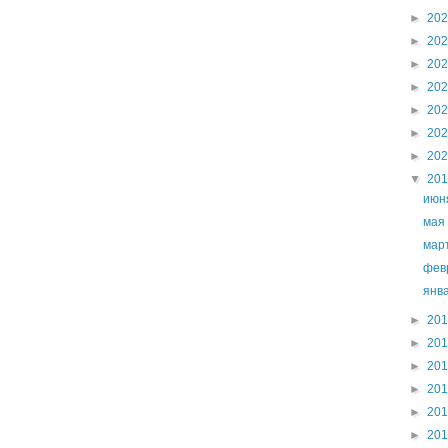
►
20
►
20
►
20
►
20
►
20
►
20
►
20
▼
20
ию
ма
мар
фев
янв
►
20
►
20
►
20
►
20
►
20
►
20