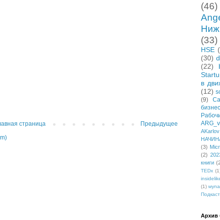
(46)
Ang
Ниж
(33)
HSE
(30)
d
(22)
Start
в дви
(12)
s
(9)
Са
бизне
Рабо
ARG_vi
лавная страница
Предыдущее
AKarlov
om)
НАЧИН
(3)
Micr
(2)
202
книги
(
TEDx
(1
insidelik
(1)
wyna
Подкаст
Архив 