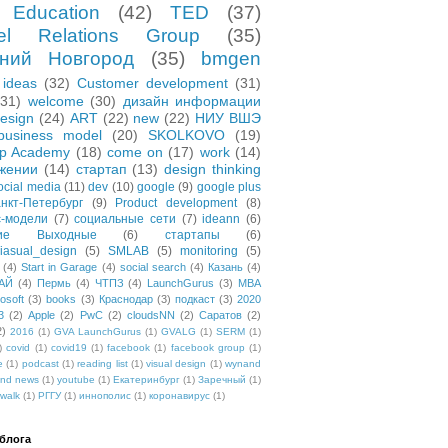
Education
(42)
TED
(37)
el Relations Group
(35)
ний Новгород
(35)
bmgen
ideas
(32)
Customer development
(31)
(31)
welcome
(30)
дизайн информации
esign
(24)
ART
(22)
new
(22)
НИУ ВШЭ
business model
(20)
SKOLKOVO
(19)
up Academy
(18)
come on
(17)
work
(14)
жении
(14)
стартап
(13)
design thinking
ocial media
(11)
dev
(10)
google
(9)
google plus
нкт-Петербург
(9)
Product development
(8)
с-модели
(7)
социальные сети
(7)
ideann
(6)
чие Выходные
(6)
стартапы
(6)
asual_design
(5)
SMLAB
(5)
monitoring
(5)
(4)
Start in Garage
(4)
social search
(4)
Казань
(4)
АЙ
(4)
Пермь
(4)
ЧТПЗ
(4)
LaunchGurus
(3)
MBA
osoft
(3)
books
(3)
Краснодар
(3)
подкаст
(3)
2020
3
(2)
Apple
(2)
PwC
(2)
cloudsNN
(2)
Саратов
(2)
2)
2016
(1)
GVA LaunchGurus
(1)
GVALG
(1)
SERM
(1)
)
covid
(1)
covid19
(1)
facebook
(1)
facebook group
(1)
e
(1)
podcast
(1)
reading list
(1)
visual design
(1)
wynand
nd news
(1)
youtube
(1)
Екатеринбург
(1)
Заречный
(1)
walk
(1)
РГГУ
(1)
иннополис
(1)
коронавирус
(1)
блога