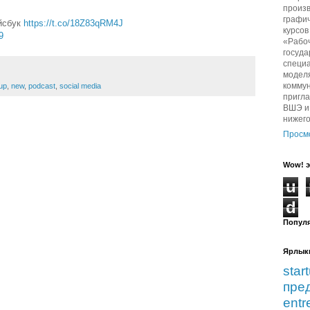
произв
графич
йсбук
https://t.co/18Z83qRM4J
курсо
9
«Рабо
госуда
специа
модел
комму
up
,
new
,
podcast
,
social media
пригл
ВШЭ и 
нижег
Просм
Wow! э
u
d
Попул
Ярлык
star
пре
entr