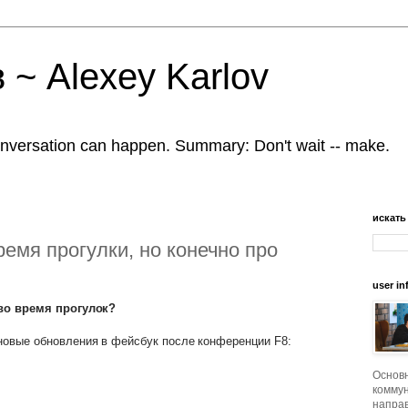
 ~ Alexey Karlov
nversation can happen. Summary: Don't wait -- make.
искать
ремя прогулки, но конечно про
user in
 во время прогулок?
новые обновления в фейсбук после конференции F8:
Основ
коммун
напра