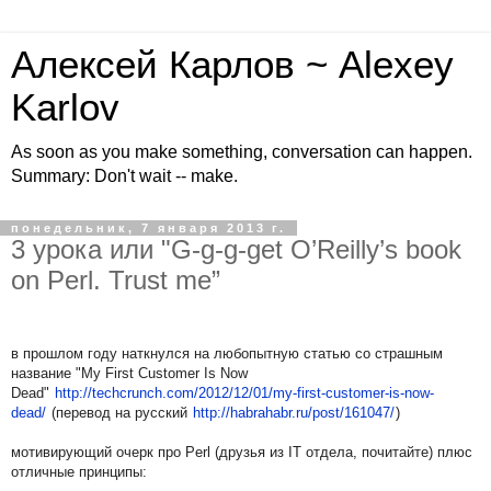
Алексей Карлов ~ Alexey
Karlov
As soon as you make something, conversation can happen.
Summary: Don't wait -- make.
понедельник, 7 января 2013 г.
3 урока или "G-g-g-get O’Reilly’s book
on Perl. Trust me”
в прошлом году наткнулся на любопытную статью со страшным
название "My First Customer Is Now
Dead"
http://techcrunch.com/2012/12/01/my-first-customer-is-now-
dead/
(перевод на русский
http://habrahabr.ru/post/161047/
)
мотивирующий очерк про Perl (друзья из IT отдела, почитайте) плюс
отличные принципы: