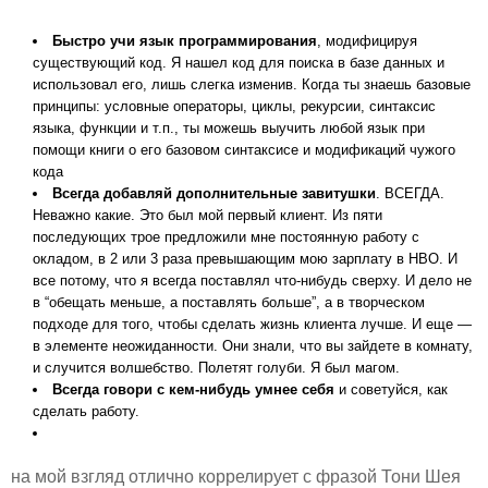
Быстро учи язык программирования
, модифицируя
существующий код. Я нашел код для поиска в базе данных и
использовал его, лишь слегка изменив. Когда ты знаешь базовые
принципы: условные операторы, циклы, рекурсии, синтаксис
языка, функции и т.п., ты можешь выучить любой язык при
помощи книги о его базовом синтаксисе и модификаций чужого
кода
Всегда добавляй дополнительные завитушки
. ВСЕГДА.
Неважно какие. Это был мой первый клиент. Из пяти
последующих трое предложили мне постоянную работу с
окладом, в 2 или 3 раза превышающим мою зарплату в HBO. И
все потому, что я всегда поставлял что-нибудь сверху. И дело не
в “обещать меньше, а поставлять больше”, а в творческом
подходе для того, чтобы сделать жизнь клиента лучше. И еще —
в элементе неожиданности. Они знали, что вы зайдете в комнату,
и случится волшебство. Полетят голуби. Я был магом.
Всегда говори с кем-нибудь умнее себя
и советуйся, как
сделать работу.
на мой взгляд отлично коррелирует с фразой Тони Шея