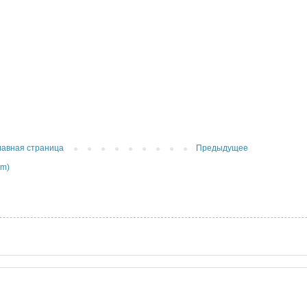
лавная страница
Предыдущее
om)