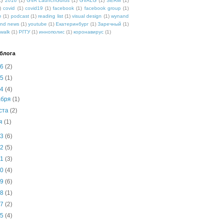
2)
2016
(1)
GVA LaunchGurus
(1)
GVALG
(1)
SERM
(1)
)
covid
(1)
covid19
(1)
facebook
(1)
facebook group
(1)
e
(1)
podcast
(1)
reading list
(1)
visual design
(1)
wynand
nd news
(1)
youtube
(1)
Екатеринбург
(1)
Заречный
(1)
walk
(1)
РГГУ
(1)
иннополис
(1)
коронавирус
(1)
блога
26
(2)
25
(1)
24
(4)
абря
(1)
уста
(2)
ля
(1)
23
(6)
22
(5)
21
(3)
20
(4)
19
(6)
18
(1)
17
(2)
15
(4)