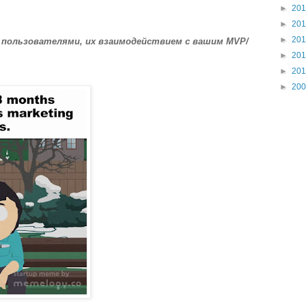
►
20
►
20
►
20
с пользователями, их взаимодействием с вашим MVP/
►
20
►
20
►
20