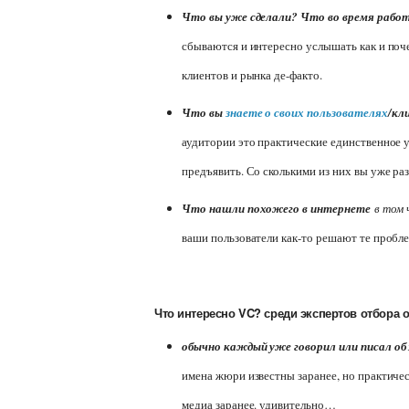
Что вы уже сделали? Что во время рабо
сбываются и интересно услышать как и поче
клиентов и рынка де-факто.
Что вы
знаете о своих пользователях
/кл
аудитории это практические единственное 
предъявить. Со сколькими из них вы уже ра
Что нашли похожего в интернете
в том 
ваши пользователи как-то решают те проблем
Что интересно VC? среди экспертов отбора 
обычно каждый уже говорил или писал об
имена жюри известны заранее, но практическ
медиа заранее. удивительно…