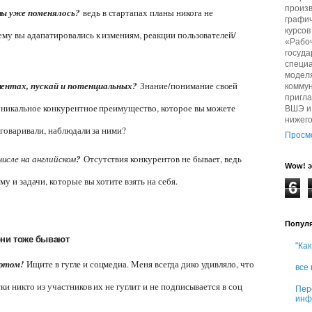
произв
ты уже поменялось?
ведь в стартапах планы никога не
графич
курсо
му вы адапатировались к измениям, реакции пользователей/
«Рабо
госуда
специа
модел
иентах, пускай и потенциальных?
Знание/понимание своей
комму
пригл
уникальное конкурентное преимущество, которое вы можете
ВШЭ и 
нижег
зговаривали, наблюдали за ними?
Просм
числе на английском
?
Отсутствия конкурентов не бывает, ведь
Wow! э
у и задачи, которые вы хотите взять на себя.
6
Попул
они тоже бывают
"Как
 этом!
Ищите в гугле и соцмедиа. Меня всегда дико удивляло, что
все
и никто из участников их не гуглит и не подписывается в соц
Пер
инф