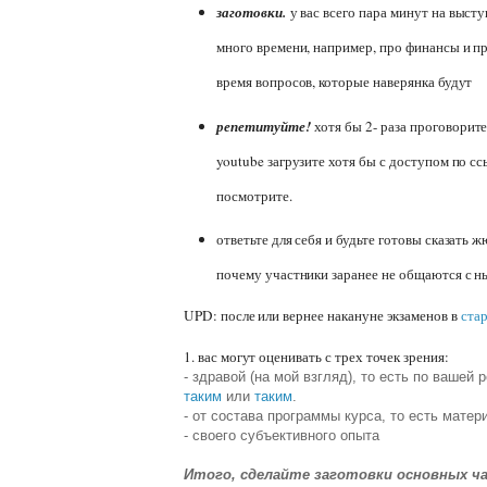
заготовки.
у вас всего пара минут на высту
много времени, например, про финансы и п
время вопросов, которые наверянка будут
репетитуйте!
хотя бы 2- раза проговорите
youtube загрузите хотя бы с доступом по ссы
посмотрите.
ответьте для себя и будьте готовы сказать 
почему участники заранее не общаются с н
UPD: после или вернее накануне экзаменов в
ста
1. вас могут оценивать с трех точек зрения:
- здравой (на мой взгляд), то есть по вашей
таким
или
таким
.
- от состава программы курса, то есть мате
- своего субъективного опыта
Итого, сделайте заготовки основных ча