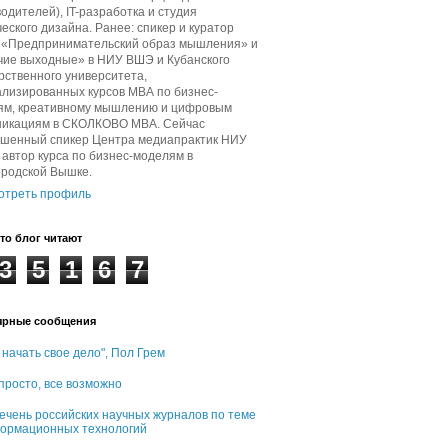
одителей), IT-разработка и студия
еского дизайна. Ранее: спикер и куратор
в «Предпринимательский образ мышления» и
чие выходные» в НИУ ВШЭ и Кубанского
рственного университета,
лизированных курсов МВА по бизнес-
ям, креативному мышлению и цифровым
никациям в СКОЛКОВО МВА. Сейчас
ашенный спикер Центра медиапрактик НИУ
автор курса по бизнес-моделям в
ородской Вышке.
отреть профиль
то блог читают
3
5
1
6
7
ярные сообщения
 начать свое дело", Пол Грем
 просто, все возможно
ечень российских научных журналов по теме
ормационных технологий