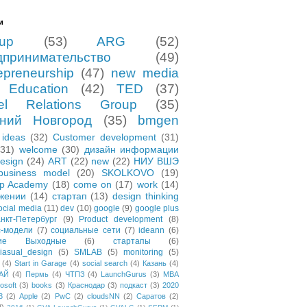
и
tup
(53)
ARG
(52)
дпринимательство
(49)
epreneurship
(47)
new media
Education
(42)
TED
(37)
el Relations Group
(35)
ний Новгород
(35)
bmgen
ideas
(32)
Customer development
(31)
(31)
welcome
(30)
дизайн информации
esign
(24)
ART
(22)
new
(22)
НИУ ВШЭ
business model
(20)
SKOLKOVO
(19)
up Academy
(18)
come on
(17)
work
(14)
жении
(14)
стартап
(13)
design thinking
ocial media
(11)
dev
(10)
google
(9)
google plus
нкт-Петербург
(9)
Product development
(8)
с-модели
(7)
социальные сети
(7)
ideann
(6)
чие Выходные
(6)
стартапы
(6)
asual_design
(5)
SMLAB
(5)
monitoring
(5)
(4)
Start in Garage
(4)
social search
(4)
Казань
(4)
АЙ
(4)
Пермь
(4)
ЧТПЗ
(4)
LaunchGurus
(3)
MBA
osoft
(3)
books
(3)
Краснодар
(3)
подкаст
(3)
2020
3
(2)
Apple
(2)
PwC
(2)
cloudsNN
(2)
Саратов
(2)