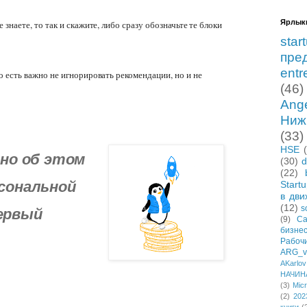
Ярлык
е знаете, то так и скажите, либо сразу обозначьте те блоки
star
пре
entr
 есть важно не игнорировать рекомендации, но и не
(46)
Ang
Ниж
(33)
HSE
 но об этом
(30)
d
(22)
рсональной
Start
в дви
первый
(12)
s
(9)
Са
бизне
Рабо
ARG_vi
AKarlov
НАЧИН
(3)
Micr
(2)
202