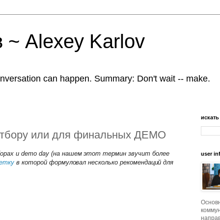
 ~ Alexey Karlov
nversation can happen. Summary: Don't wait -- make.
искать
к отбору или для финальных ДЕМО
орах и demo day (на нашем этот термин звучит более
user in
метку
в которой
формуловал несколько рекомендаций для
Основ
коммун
напра