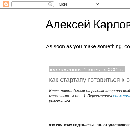
Алексей Карлов
As soon as you make something, co
воскресенье, 4 августа 2024 г.
как стартапу готовиться 
Вновь часто бываю на разных стартап отб
многозначо. хотя...). Пересмотрел
свою за
участников.
что сам хочу видеть/слышать от участников: