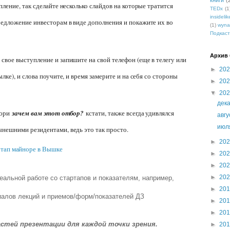
книги
(
пление, так сделайте несколько слайдов на которые тратится
TEDx
(1
insidelik
редложение инвесторам в виде дополнения и покажите их во
(1)
wyna
Подкаст
Архив 
 свое выступление и запишите на свой телефон (еще в телегу или
►
20
лке), и слова поучите, и время замерите и на себя со стороны
►
20
▼
20
дек
жюри
зачем вам этот отбор?
кстати, также всегда удивлялся
авг
ию
ынешними резидентами, ведь это так просто.
►
20
ртап майноре в Вышке
►
20
►
20
►
20
 реальной работе со стартапов и показателям, например,
►
20
риалов лекций и приемов/форм/показателей ДЗ
►
20
►
20
стей презентации для каждой точки зрения.
►
20